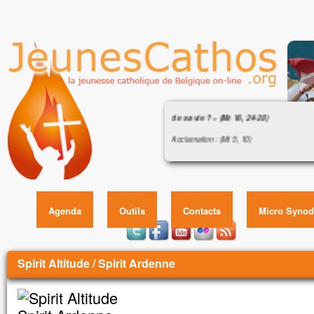
Évangile : « Que pourra donner l’ho
de sa vie ? » (Mt 16, 24-28)
Acclamation : (Mt 5, 10)
Alléluia. Alléluia.
Évangile : « Que pourra donner l’homme
Heureux ceux qui sont persécutés pour la 
vie ? » (Mt 16,
car le royaume des Cieux est à eux !
Alléluia.
Agenda
Outils
Contacts
Micro Synod
Évangile de Jésus Christ selon saint Matt
En ce temps-là,
Vous êtes ici
Jésus disait à ses disciples :
Spirit Altitude / Spirit Ardenne
« Si quelqu’un veut marcher à ma suite,
qu’il renonce à lui-même,
qu’il prenne sa croix
et qu’il me suive.