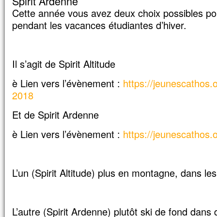
Car celui qui veut sauver sa vie
Cette année vous avez deux choix possibles pou
la perdra,
pendant les vacances étudiantes d’hiver.
mais qui perd sa vie à cause de moi
la trouvera.
Quel avantage, en effet, un homme aura-
à gagner le monde entier,
Il s’agit de Spirit Altitude
si c’est au prix de sa vie ?
Et que pourra-t-il donner en échange de s
è Lien vers l’évènement :
https://jeunescathos.or
Car le Fils de l’homme va venir avec s
2018
dans la gloire de son Père ;
alors il rendra à chacun selon sa conduite
Et de Spirit Ardenne
Amen, je vous le dis :
è Lien vers l’évènement :
https://jeunescathos.o
parmi ceux qui sont ici,
certains ne connaîtront pas la mort
avant d’avoir vu le Fils de l’homme
venir dans son Règne. »
L’un (Spirit Altitude) plus en montagne, dans les
– Acclamons la Parole de Dieu.
L’autre (Spirit Ardenne) plutôt ski de fond dans