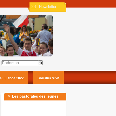
Newsletter
Rechercher
MJ Lisboa 2022
Christus Vivit
Les pastorales des jeunes