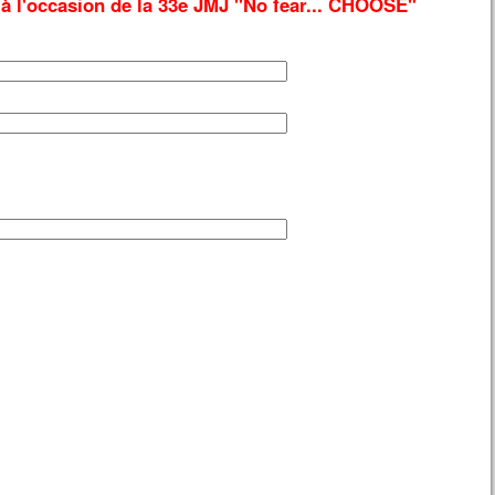
à l'occasion de la 33e JMJ "No fear... CHOOSE"
n lui, Jésus, seul.
descendant de la montagne,
s leur donna cet ordre :
 parlez de cette vision à personne,
t que le Fils de l’homme
 ressuscité d’entre les morts. »
cclamons la Parole de Dieu.