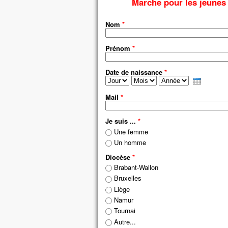
Marche pour les jeunes 
sino
En 
Nom
*
Jésu
« Ne
Prénom
*
avan
soit
Date de naissance
*
– A
Jour
Mois
Année
Mail
*
Je suis ...
*
Une femme
Un homme
Diocèse
*
Brabant-Wallon
Bruxelles
Liège
Namur
Tournai
Autre...