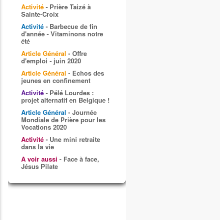
Activité
- Prière Taizé à
Sainte-Croix
Activité
- Barbecue de fin
d'année - Vitaminons notre
été
Article Général
- Offre
d'emploi - juin 2020
Article Général
- Echos des
jeunes en confinement
Activité
- Pélé Lourdes :
projet alternatif en Belgique !
Article Général
- Journée
Mondiale de Prière pour les
Vocations 2020
Activité
- Une mini retraite
dans la vie
A voir aussi
- Face à face,
Jésus Pilate