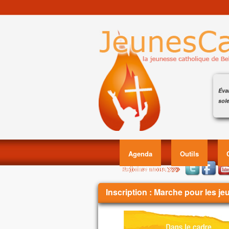
Évan
sole
Accl
Éva
Allé
Celu
en q
Agenda
Outils
écou
Allé
Évan
Vous êtes ici
Inscription : Marche pour les j
En
Jésu
et i