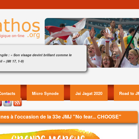
gile : « Son visage devint brillant comme le
il » (Mt 17, 1-9)
amation : (Mt 17, 5)
ngile : « Son visage devint brillant comme le soleil » (Mt
luia. Alléluia.
17, 1-9) Item GUID:
i-ci est mon Fils bien-aimé,
ui je trouve ma joie :
Contacts
Micro Synode
Jai Jagat 2020
Road to J
tez-le !
luia.
gile de Jésus Christ selon saint Matthieu
eunes à l'occasion de la 33e JMJ "No fear... CHOOSE"
 ce temps-là,
s prit avec lui Pierre, Jacques et Jean son frère,
l les emmena à l’écart, sur une haute montagne.