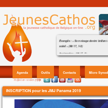
Évangile : « Son visage devint brillan
soleil » (Mt 17, 1-9)
Acclamation : (Mt 17, 5)
Évangile : « Son visage devint brillant co
Alléluia. Alléluia.
1
Celui-ci est mon Fils bien-aimé,
en qui je trouve ma joie :
Agenda
Outils
Contacts
Micro Synod
écoutez-le !
Alléluia.
Évangile de Jésus Christ selon saint Matt
Vous êtes ici
INSCRIPTION pour les JMJ Panama 2019
En ce temps-là,
Jésus prit avec lui Pierre, Jacques et Je
et il les emmena à l’écart, sur une haute 