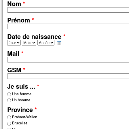
Nom
*
sinon lui, Jésus, seul.
En descendant de la montagne,
Jésus leur donna cet ordre :
Prénom
*
« Ne parlez de cette vision à personne,
avant que le Fils de l’homme
soit ressuscité d’entre les morts. »
Date de naissance
*
– Acclamons la Parole de Dieu.
Jour
Mois
Année
Mail
*
GSM
*
Je suis ...
*
Une femme
Un homme
Province
*
Brabant-Wallon
Bruxelles