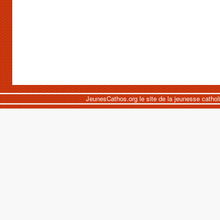
JeunesCathos.org le site de la jeunesse cathol