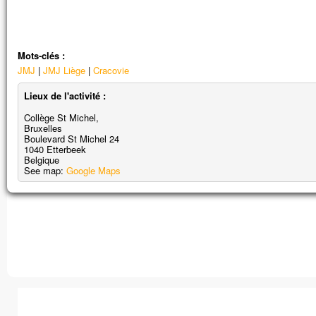
« Ne parlez de cette vision à personne,
avant que le Fils de l’homme
soit ressuscité d’entre les morts. »
– Acclamons la Parole de Dieu.
Mots-clés :
JMJ
JMJ Liège
Cracovie
Lieux de l'activité :
Collège St Michel,
Bruxelles
Boulevard St Michel 24
1040
Etterbeek
Impossible de charger
Belgique
See map:
Google Maps
correctement sur cett
Ce site Web vous appartie