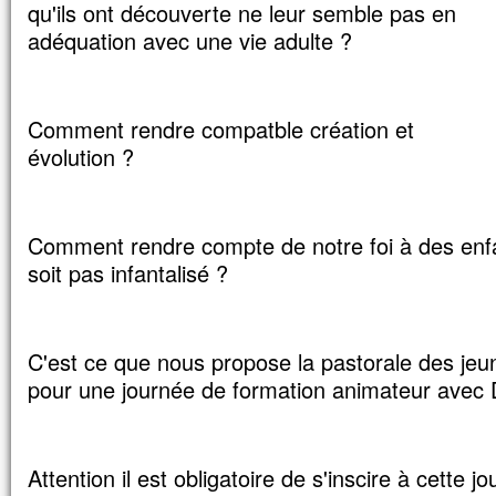
qu'ils ont découverte ne leur semble pas en
et ses vêtements, blancs comme la lumièr
adéquation avec une vie adulte ?
Voici que leur apparurent Moïse et Élie,
qui s’entretenaient avec lui.
Pierre alors prit la parole et dit à Jésus :
« Seigneur, il est bon que nous soyons ici 
Comment rendre compatble création et
Si tu le veux,
évolution ?
je vais dresser ici trois tentes,
une pour toi, une pour Moïse, et une pour 
Il parlait encore,
lorsqu’une nuée lumineuse les couvrit de
Comment rendre compte de notre foi à des enf
et voici que, de la nuée, une voix disait :
« Celui-ci est mon Fils bien-aimé,
soit pas infantalisé ?
en qui je trouve ma joie :
écoutez-le ! »
Quand ils entendirent cela, les disciples
contre terre
C'est ce que nous propose la pastorale des j
et furent saisis d’une grande crainte.
pour une journée de formation animateur ave
Jésus s’approcha, les toucha et leur dit :
« Relevez-vous et soyez sans crainte ! »
Levant les yeux,
ils ne virent plus personne,
Attention il est obligatoire de s'inscire à cette 
sinon lui, Jésus, seul.