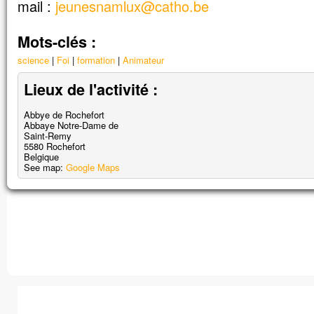
mail :
jeunesnamlux@catho.be
En descendant de la montagne,
Jésus leur donna cet ordre :
« Ne parlez de cette vision à personne,
Mots-clés :
avant que le Fils de l’homme
science
Foi
formation
Animateur
soit ressuscité d’entre les morts. »
Lieux de l'activité :
– Acclamons la Parole de Dieu.
Abbye de Rochefort
Abbaye Notre-Dame de
Saint-Remy
5580
Rochefort
Belgique
See map:
Google Maps