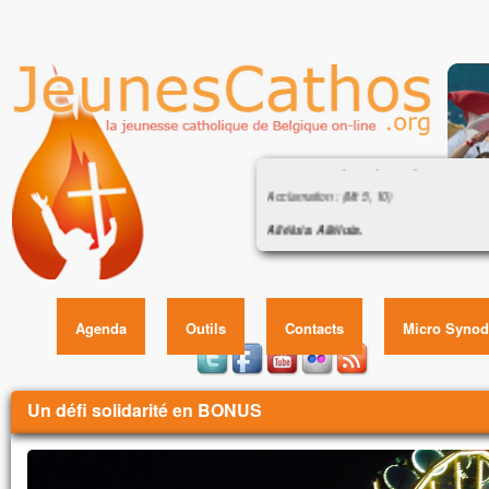
Évangile : « Que pourra donner l’ho
de sa vie ? » (Mt 16, 24-28)
Acclamation : (Mt 5, 10)
Alléluia. Alléluia.
Heureux ceux qui sont persécutés pour la 
Évangile : « Que pourra donner l’homme
car le royaume des Cieux est à eux !
vie ? » (Mt 16,
Alléluia.
Évangile de Jésus Christ selon saint Matt
Agenda
Outils
Contacts
Micro Synod
En ce temps-là,
Jésus disait à ses disciples :
Vous êtes ici
« Si quelqu’un veut marcher à ma suite,
Un défi solidarité en BONUS
qu’il renonce à lui-même,
qu’il prenne sa croix
et qu’il me suive.
Car celui qui veut sauver sa vie