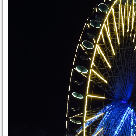
la perdra,
mais qui perd sa vie à cause de moi
la trouvera.
Quel avantage, en effet, un homme aura-
à gagner le monde entier,
si c’est au prix de sa vie ?
Et que pourra-t-il donner en échange de s
Car le Fils de l’homme va venir avec s
dans la gloire de son Père ;
alors il rendra à chacun selon sa conduite
Amen, je vous le dis :
parmi ceux qui sont ici,
certains ne connaîtront pas la mort
avant d’avoir vu le Fils de l’homme
venir dans son Règne. »
– Acclamons la Parole de Dieu.