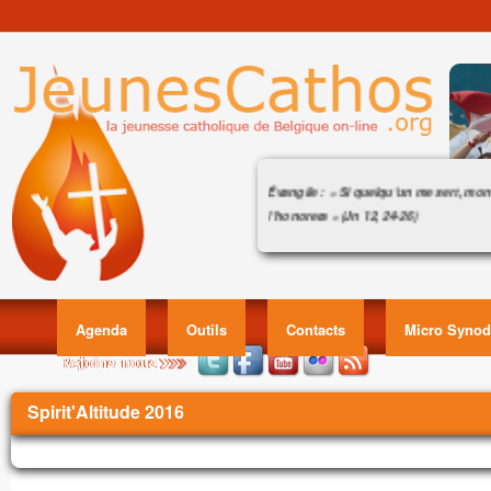
Évangile : « Si quelqu’un me sert, mon
l’honorera » (Jn 12, 24-26)
Acclamation : (cf. Jn 8, 12bc)
Évangile : « Si quelqu’un me sert, mon Pè
Alléluia. Alléluia.
12, 
Celui qui me suit ne marchera pas dans l
dit le Seigneur,
Agenda
Outils
Contacts
Micro Synod
il aura la lumière de la vie.
Alléluia.
Vous êtes ici
Évangile de Jésus Christ selon saint Jean
Spirit'Altitude 2016
En ce temps-là,
Jésus disait à ses disciples :
« Amen, amen, je vous le dis :