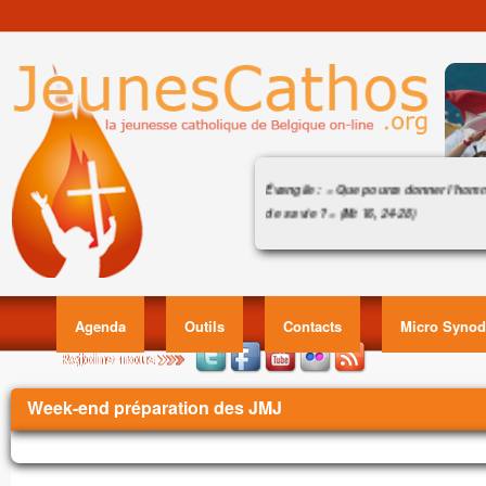
Évangile : « Que pourra donner l’ho
de sa vie ? » (Mt 16, 24-28)
Acclamation : (Mt 5, 10)
Évangile : « Que pourra donner l’homme
Alléluia. Alléluia.
vie ? » (Mt 16,
Heureux ceux qui sont persécutés pour la 
car le royaume des Cieux est à eux !
Agenda
Outils
Contacts
Micro Synod
Alléluia.
Évangile de Jésus Christ selon saint Matt
Vous êtes ici
Week-end préparation des JMJ
En ce temps-là,
Jésus disait à ses disciples :
« Si quelqu’un veut marcher à ma suite,
qu’il renonce à lui-même,