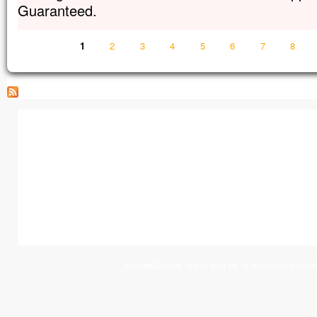
Guaranteed.
Pages
1
2
3
4
5
6
7
8
JeunesCathos.org le site de la jeunesse cathol