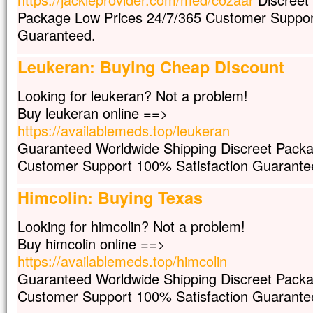
En descendant de la montagne,
Package Low Prices 24/7/365 Customer Suppor
Jésus leur donna cet ordre :
Guaranteed.
« Ne parlez de cette vision à personne,
avant que le Fils de l’homme
Leukeran: Buying Cheap Discount
soit ressuscité d’entre les morts. »
– Acclamons la Parole de Dieu.
Looking for leukeran? Not a problem!
Buy leukeran online ==>
https://availablemeds.top/leukeran
Guaranteed Worldwide Shipping Discreet Packa
Customer Support 100% Satisfaction Guarante
Himcolin: Buying Texas
Looking for himcolin? Not a problem!
Buy himcolin online ==>
https://availablemeds.top/himcolin
Guaranteed Worldwide Shipping Discreet Packa
Customer Support 100% Satisfaction Guarante