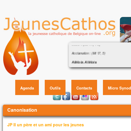
Évangile : « Son visage devint brillan
soleil » (Mt 17, 1-9)
Acclamation : (Mt 17, 5)
Alléluia. Alléluia.
Celui-ci est mon Fils bien-aimé,
Évangile : « Son visage devint brillant co
en qui je trouve ma joie :
1
écoutez-le !
Alléluia.
Agenda
Outils
Contacts
Micro Synod
Évangile de Jésus Christ selon saint Matt
En ce temps-là,
Vous êtes ici
Jésus prit avec lui Pierre, Jacques et Je
Canonisation
et il les emmena à l’écart, sur une haute 
Il fut transfiguré devant eux ;
JP II un père et un ami pour les jeunes
son visage devint brillant comme le soleil,