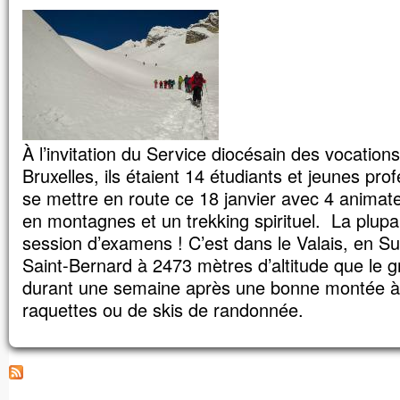
je vais dresser ici trois tentes,
une pour toi, une pour Moïse, et une pour 
Il parlait encore,
lorsqu’une nuée lumineuse les couvrit de
et voici que, de la nuée, une voix disait :
« Celui-ci est mon Fils bien-aimé,
en qui je trouve ma joie :
écoutez-le ! »
À l’invitation du Service diocésain des vocatio
Quand ils entendirent cela, les disciples
contre terre
Bruxelles, ils étaient 14 étudiants et jeunes pr
et furent saisis d’une grande crainte.
se mettre en route ce 18 janvier avec 4 animate
Jésus s’approcha, les toucha et leur dit :
en montagnes et un trekking spirituel. La plupar
« Relevez-vous et soyez sans crainte ! »
session d’examens ! C’est dans le Valais, en Su
Levant les yeux,
ils ne virent plus personne,
Saint-Bernard à 2473 mètres d’altitude que le gr
sinon lui, Jésus, seul.
durant une semaine après une bonne montée à
En descendant de la montagne,
raquettes ou de skis de randonnée.
Jésus leur donna cet ordre :
« Ne parlez de cette vision à personne,
avant que le Fils de l’homme
soit ressuscité d’entre les morts. »
– Acclamons la Parole de Dieu.