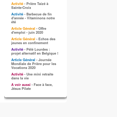
Activité
- Prière Taizé à
Sainte-Croix
Activité
- Barbecue de fin
d'année - Vitaminons notre
été
Article Général
- Offre
d'emploi - juin 2020
Article Général
- Echos des
jeunes en confinement
Activité
- Pélé Lourdes :
projet alternatif en Belgique !
Article Général
- Journée
Mondiale de Prière pour les
Vocations 2020
Activité
- Une mini retraite
dans la vie
A voir aussi
- Face à face,
Jésus Pilate