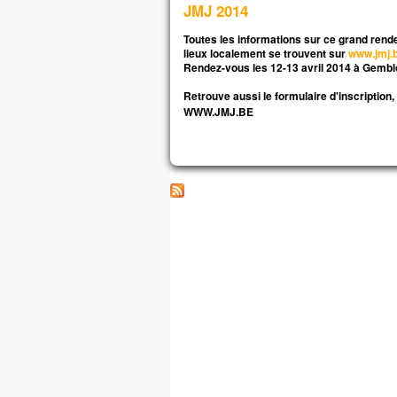
JMJ 2014
et i
Souv
Toutes les informations sur ce grand rend
et, 
lieux localement se trouvent sur
www.jmj.
Je l
Rendez-vous les 12-13 avril 2014 à Gemb
mais
Retrouve aussi le formulaire d'inscription
Pren
WWW.JMJ.BE
« Gé
comb
Comb
Ame
Jés
et il
À l’
Alor
et lu
« Po
nous
Jés
« En
Amen
si v
gro
vous