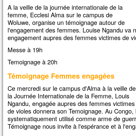
et qu’il me suive.
A la veille de la journée internationale de la
Car celui qui veut sauver sa vie
femme, Ecclesi Alma sur le campus de
la perdra,
mais qui perd sa vie à cause de moi
Woluwe, organise un témoignage autour de
la trouvera.
l'engagement des femmes. Louise Ngandu va n
Quel avantage, en effet, un homme aura-
engagement aupres des femmes victimes de vio
à gagner le monde entier,
si c’est au prix de sa vie ?
Messe à 19h
Et que pourra-t-il donner en échange de s
Car le Fils de l’homme va venir avec s
Temoignage à 20h
dans la gloire de son Père ;
alors il rendra à chacun selon sa conduite
Témoignage Femmes engagées
Amen, je vous le dis :
parmi ceux qui sont ici,
Ce mercredi sur le campus d'Alma à la veille de
certains ne connaîtront pas la mort
la Journée Internationale de la Femme, Louis
avant d’avoir vu le Fils de l’homme
venir dans son Règne. »
Ngandu, engagée aupres des femmes victimes
de violes donnera son Temoignage. Au Congo, le
– Acclamons la Parole de Dieu.
systematiquement utilisé comme arme de guerre 
Témoignage nous invite à l'espérance et à l'en