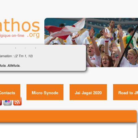
gile : « Si vous avez la foi, rien ne vous sera
ssible » (Mt 17, 14-20)
amation : (2 Tm 1, 10)
luia. Alléluia.
e Sauveur, le Christ Jésus, a détruit la mort ;
Évangile : « Si vous avez la foi, rien ne vous sera
fait resplendir la vie par l’Évangile.
impossible » (Mt 17, 14-20) Item GUID:
luia.
gile de Jésus Christ selon saint Matthieu
Contacts
Micro Synode
Jai Jagat 2020
Road to J
e temps-là,
homme s'approcha de Jésus,
ombant à ses genoux,
it :
igneur, prends pitié de mon fils.
st épileptique