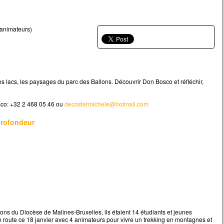
 animateurs)
es lacs, les paysages du parc des Ballons. Découvrir Don Bosco et réfléchir,
sco: +32 2 468 05 46 ou
decostermichele@hotmail.com
 profondeur
ions du Diocèse de Malines-Bruxelles, ils étaient 14 étudiants et jeunes
n route ce 18 janvier avec 4 animateurs pour vivre un trekking en montagnes et