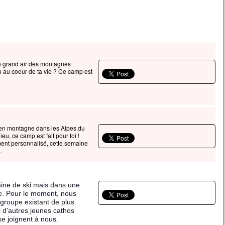
nsporte-toi d’ici jusque là-bas”,
lle se transportera ;
 ne vous sera impossible. »
cclamons la Parole de Dieu.
e grand air des montagnes
u au coeur de ta vie ? Ce camp est
 en montagne dans les Alpes du
eu, ce camp est fait pour toi !
nt personnalisé, cette semaine
.
aine de ski mais dans une
e. Pour le moment, nous
groupe existant de plus
 d'autres jeunes cathos
 se joignent à nous.