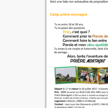
et i
Voici une liste non exhaustive de propositio
Souv
et, 
Camp prière-montagne
Je l
mais
Pren
« Gé
comb
Comb
Ame
Jés
et il
À l’
Alor
et lu
« Po
nous
Jés
« En
Amen
si v
gro
vous