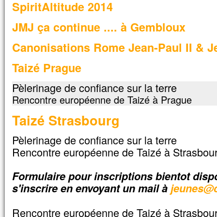
SpiritAltitude 2014
« Seigneur, sauve-moi ! »
Aussitôt, Jésus étendit la main, le saisit
JMJ ça continue .... à Gembloux
et lui dit :
« Homme de peu de foi,
Canonisations Rome Jean-Paul II & Je
pourquoi as-tu douté ? »
Et quand ils furent montés dans la barq
le vent tomba.
Taizé Prague
Alors ceux qui étaient dans la barque
se prosternèrent devant lui, et ils lui dirent 
Pèlerinage de confiance sur la terre
« Vraiment, tu es le Fils de Dieu ! »
Rencontre européenne de Taizé à Prague
– Acclamons la Parole de Dieu.
Taizé Strasbourg
Pèlerinage de confiance sur la terre
Rencontre européenne de Taizé à Strasbou
Formulaire pour inscriptions bientot dispo
s'inscrire en envoyant un mail à
jeunes@c
Rencontre européenne de Taizé à Strasbou