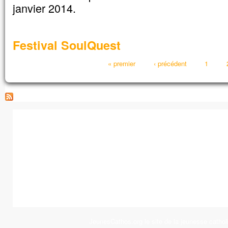
janvier 2014.
Festival SoulQuest
Pages
« premier
‹ précédent
1
JeunesCathos.org le site de la jeunesse cathol