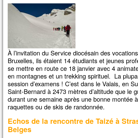
Le soir venu, il était là, seul.
La barque était déjà à une bonne distanc
elle était battue par les vagues,
car le vent était contraire.
Vers la fin de la nuit, Jésus vint vers e
en marchant sur la mer.
En le voyant marcher sur la mer,
les disciples furent bouleversés.
À l’invitation du Service diocésain des vocatio
Ils dirent :
Bruxelles, ils étaient 14 étudiants et jeunes pr
« C’est un fantôme. »
se mettre en route ce 18 janvier avec 4 animate
Pris de peur, ils se mirent à crier.
Mais aussitôt Jésus leur parla :
en montagnes et un trekking spirituel. La plupar
« Confiance ! c’est moi ; n’ayez plus peur 
session d’examens ! C’est dans le Valais, en Su
Pierre prit alors la parole :
Saint-Bernard à 2473 mètres d’altitude que le gr
« Seigneur, si c’est bien toi,
durant une semaine après une bonne montée à
ordonne-moi de venir vers toi sur les eaux
Jésus lui dit :
raquettes ou de skis de randonnée.
« Viens ! »
Pierre descendit de la barque
Echos de la rencontre de Taizé à Stra
et marcha sur les eaux pour aller vers Jé
Belges
Mais, voyant la force du vent, il eut peu
et, comme il commençait à enfoncer, il cria