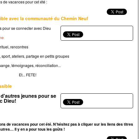
ns de vacances pour cet été :
erdra,
 qui perd sa vie à cause de moi
ssible avec la communauté du Chemin Neuf
rouvera.
 avantage, en effet, un homme aura-t-il
es pour se connecter avec Dieu
gner le monde entier,
’est au prix de sa vie ?
me
ue pourra-t-il donner en échange de sa vie ?
tuel, rencontres
 le Fils de l’homme va venir avec ses anges
 la gloire de son Père ;
 sport, ateliers, partage en petits groupes
s il rendra à chacun selon sa conduite.
ange, témoignages, réconciliation...
, je vous le dis :
Et... FETE!
i ceux qui sont ici,
ains ne connaîtront pas la mort
ssible
t d’avoir vu le Fils de l’homme
 d'autres jeunes pour se
r dans son Règne. »
c Dieu!
cclamons la Parole de Dieu.
ons de vacances pour cet été. N’hésitez pas à cliquer sur les liens des titres
autres… Il y en a pour tous les goûts !