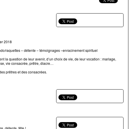
ier 2018
ndo/raquettes – détente – témoignages –enracinement spirituel
t la question de leur avenir, d’un choix de vie, de leur vocation : mariage,
e, vie consacrée, prêtre, diacre…
des prêtres et des consacrées.
e, détente, fête !