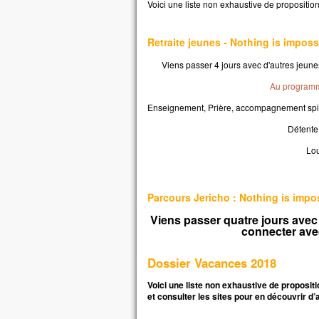
Voici une liste non exhaustive de propositio
la p
mais
Retraite jeunes - Nothing is impo
la t
Quel
Viens passer 4 jours avec d'autres jeun
à ga
si c
Au program
Et q
Enseignement, Prière, accompagnement spiri
Car
dans
Détente,
alor
Lou
Amen
parm
cert
Parcours Jericho : Nothing is impo
avan
Viens passer quatre jours avec
veni
connecter ave
– A
Dossier Vacances 2018
Voici une liste non exhaustive de propositi
et consulter les sites pour en découvrir d’