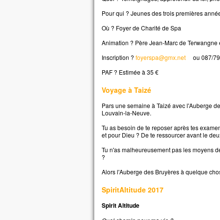
Pour qui ? Jeunes des trois premières anné
Où ? Foyer de Charité de Spa
Animation ? Père Jean-Marc de Terwangne e
Inscription ?
foyerspa@gmx.net
ou 087/79
PAF ? Estimée à 35 €
Voyage à Taizé
Pars une semaine à Taizé avec l'Auberge des
Louvain-la-Neuve.
Tu as besoin de te reposer après tes exame
et pour Dieu ? De te ressourcer avant le d
Tu n'as malheureusement pas les moyens de t'o
?
Alors l'Auberge des Bruyères à quelque chose
SpiritAltitude 2017
Spirit Altitude