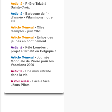
Activité
- Prière Taizé à
Sainte-Croix
Activité
- Barbecue de fin
d'année - Vitaminons notre
été
Article Général
- Offre
d'emploi - juin 2020
Article Général
- Echos des
jeunes en confinement
Activité
- Pélé Lourdes :
projet alternatif en Belgique !
Article Général
- Journée
Mondiale de Prière pour les
Vocations 2020
Activité
- Une mini retraite
dans la vie
A voir aussi
- Face à face,
Jésus Pilate