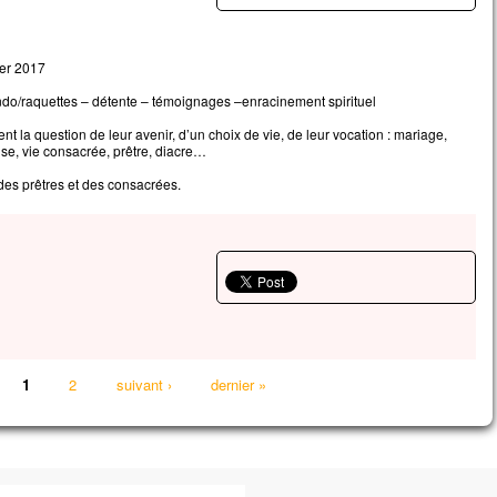
ier 2017
ndo/raquettes – détente – témoignages –enracinement spirituel
t la question de leur avenir, d’un choix de vie, de leur vocation : mariage,
e, vie consacrée, prêtre, diacre…
des prêtres et des consacrées.
1
2
suivant ›
dernier »