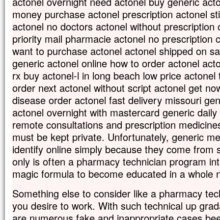
actonel overnight need actonel buy generic acto
vous direz à cette montagne :
money purchase actonel prescription actonel st
“Transporte-toi d’ici jusque là-bas”,
actonel no doctors actonel without prescription 
et elle se transportera ;
rien ne vous sera impossible. »
priority mail pharmacie actonel no prescription
want to purchase actonel actonel shipped on sa
– Acclamons la Parole de Dieu.
generic actonel online how to order actonel acto
rx buy actonel-l in long beach low price actone
order next actonel without script actonel get no
disease order actonel fast delivery missouri gen
actonel overnight with mastercard generic daily
remote consultations and prescription medicin
must be kept private. Unfortunately, generic medi
identify online simply because they come from 
only is often a pharmacy technician program inter
magic formula to become educated in a whole n
Something else to consider like a pharmacy tec
you desire to work. With such technical up gra
are numerous fake and inappropriate cases been