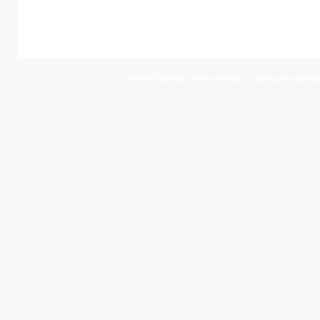
JeunesCathos.org le site de la jeunesse cathol