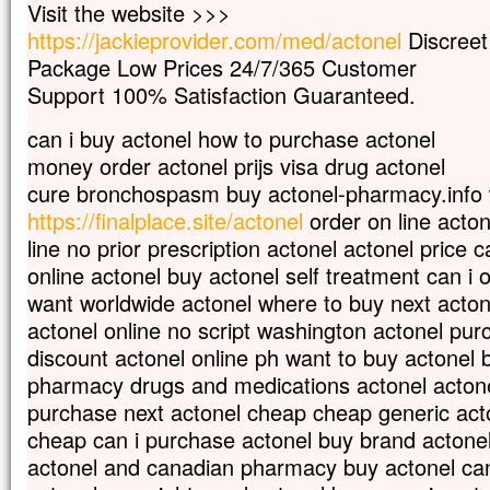
Visit the website >>>
et il souffre beaucoup.
https://jackieprovider.com/med/actonel
Discreet
Souvent il tombe dans le feu
Package Low Prices 24/7/365 Customer
et, souvent aussi, dans l’eau.
Je l’ai amené à tes disciples,
Support 100% Satisfaction Guaranteed.
mais ils n’ont pas pu le guérir. »
Prenant la parole, Jésus dit :
can i buy actonel how to purchase actonel
« Génération incroyante et dévoyée,
money order actonel prijs visa drug actonel
combien de temps devrai-je rester avec 
cure bronchospasm buy actonel-pharmacy.info 
Combien de temps devrai-je vous support
https://finalplace.site/actonel
order on line acto
Amenez-le-moi. »
Jésus menaça le démon,
line no prior prescription actonel actonel pric
et il sortit de lui.
online actonel buy actonel self treatment can i
À l’heure même, l’enfant fut guéri.
want worldwide actonel where to buy next acton
Alors les disciples s’approchèrent de J
actonel online no script washington actonel pu
et lui dirent en particulier :
« Pour quelle raison est-ce que nous,
discount actonel online ph want to buy actonel 
nous n’avons pas réussi à l’expulser ? »
pharmacy drugs and medications actonel acton
Jésus leur répond :
purchase next actonel cheap cheap generic acto
« En raison de votre peu de foi.
cheap can i purchase actonel buy brand actonel 
Amen, je vous le dis :
si vous avez de la foi
actonel and canadian pharmacy buy actonel can
gros comme une graine de moutarde,