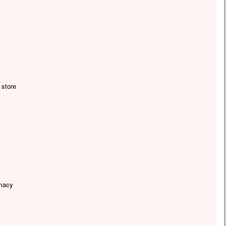
 store
rmacy