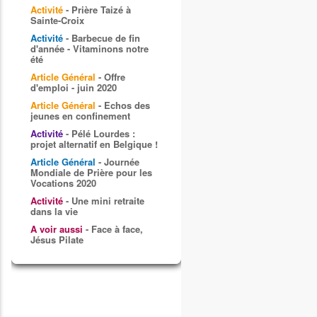
Activité
- Prière Taizé à
Sainte-Croix
Activité
- Barbecue de fin
d'année - Vitaminons notre
été
Article Général
- Offre
d'emploi - juin 2020
Article Général
- Echos des
jeunes en confinement
Activité
- Pélé Lourdes :
projet alternatif en Belgique !
Article Général
- Journée
Mondiale de Prière pour les
Vocations 2020
Activité
- Une mini retraite
dans la vie
A voir aussi
- Face à face,
Jésus Pilate