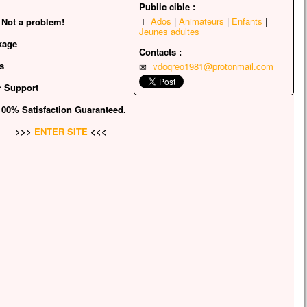
Public cible :
i que leur apparurent Moïse et Élie,
Ados
Animateurs
Enfants
 Not a problem!
s’entretenaient avec lui.
Jeunes adultes
re alors prit la parole et dit à Jésus :
kage
igneur, il est bon que nous soyons ici !
Contacts :
u le veux,
s
vdoqreo1981@protonmail.com
ais dresser ici trois tentes,
r Support
pour toi, une pour Moïse, et une pour Élie. »
arlait encore,
100% Satisfaction Guaranteed.
qu’une nuée lumineuse les couvrit de son ombre,
>>>
ENTER SITE
<<<
oici que, de la nuée, une voix disait :
lui-ci est mon Fils bien-aimé,
ui je trouve ma joie :
tez-le ! »
d ils entendirent cela, les disciples tombèrent face
re terre
urent saisis d’une grande crainte.
s s’approcha, les toucha et leur dit :
levez-vous et soyez sans crainte ! »
ant les yeux,
ne virent plus personne,
n lui, Jésus, seul.
descendant de la montagne,