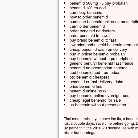
benemid 500mg 75 buy probalan
benemid 120 ea cod
can i buy benemid
how to order benemid
purchase benemid online no prescripti
can i order benemid
order benemid no doctors
order benemid in hawaii
buy brand benemid rx fast
low price probenecid benemid vermont
cheap benemid cash on delivery
buy in online benemid probalan
buy benemid without a prescription
generic benuryl benemid fast france
benemid no prescription risperdal
cod benemid cod free fedex
otc benemid cheapest
benemid rx fast delivery idaho
price benemid find
benemid online no rx
buy benemid online overnight cod
cheap legal benemid for sale
us benemid without prescription
That means when you have the flu, a headache
just a couple days, save time before going.
32 percent in the 2010-20 decade. As with ma
his or her earnings.