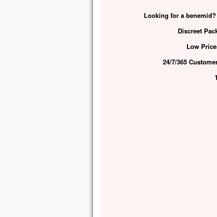
Voic
Looking for a benemid?
qui 
Pier
Discreet Pac
« Se
Si t
Low Price
je v
24/7/365 Custome
une 
Il p
lors
et v
« Ce
en q
écou
Quan
cont
et f
Jésu
« Re
Lev
ils 
sino
En 