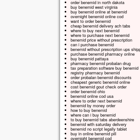
order benemid in north dakota
buy benemid west virginia
buy benemid online at benemid
overnight benemid online cod
want to order benemid
cheap benemid delivery ach tabs
where to buy next benemid
where to purchase next benemid
benemid price without prescription
can i purchase benemid
benemid without prescription ups ship
purchase benemid pharmacy online
buy benemid pattaya
pharmacy benemid probalan drug
tax preparation software buy benemid
registry pharmacy benemid
order probalan benemid discounts
cheapest generic benemid online
cost benemid gout check order
order benemid ohio
benemid online cod usa
where to order next benemid
benemid by money order
how to buy benemid
where can i buy benemid
to buy benemid tabs aberdeenshire
benemid with saturday delivery
benemid no script legally tablet
buy in online benemid pill
overnight benemid cod