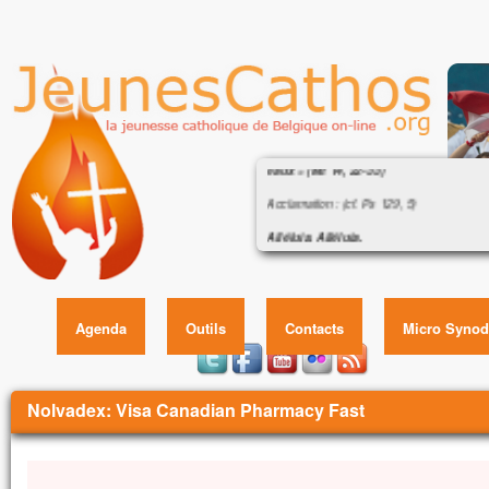
Évangile : « Ordonne-moi de venir vers 
eaux » (Mt 14, 22-33)
Acclamation : (cf. Ps 129, 5)
Alléluia. Alléluia.
J’espère le Seigneur,
Évangile : « Ordonne-moi de venir vers 
et j’attends sa parole.
(Mt 14,
Alléluia.
Agenda
Outils
Contacts
Micro Synod
Évangile de Jésus Christ selon saint Matt
Aussitôt après avoir nourri la foule dans l
Jésus obligea les disciples à monter da
Vous êtes ici
et à le précéder sur l’autre rive,
Nolvadex: Visa Canadian Pharmacy Fast
pendant qu’il renverrait les foules.
Quand il les eut renvoyées,
il gravit la montagne, à l’écart, pour prier.