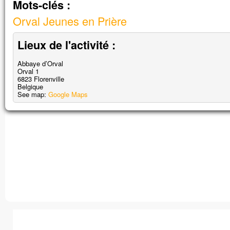
Mots-clés :
vous direz à cette montagne :
“Transporte-toi d’ici jusque là-bas”,
Orval Jeunes en Prière
et elle se transportera ;
rien ne vous sera impossible. »
Lieux de l'activité :
– Acclamons la Parole de Dieu.
Abbaye d’Orval
Orval 1
6823
Florenville
Belgique
Impossible de charger
See map:
Google Maps
correctement sur cett
Ce site Web vous appartie