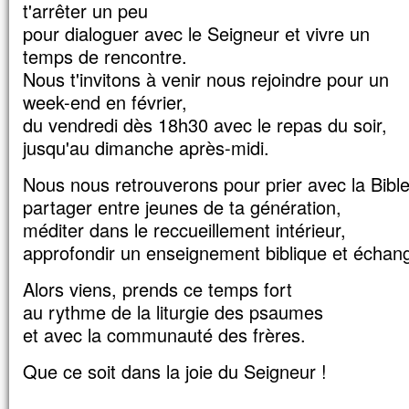
t'arrêter un peu
et il souffre beaucoup.
pour dialoguer avec le Seigneur et vivre un
Souvent il tombe dans le feu
et, souvent aussi, dans l’eau.
temps de rencontre.
Je l’ai amené à tes disciples,
Nous t'invitons à venir nous rejoindre pour un
mais ils n’ont pas pu le guérir. »
week-end en février,
Prenant la parole, Jésus dit :
du vendredi dès 18h30 avec le repas du soir,
« Génération incroyante et dévoyée,
combien de temps devrai-je rester avec 
jusqu'au dimanche après-midi.
Combien de temps devrai-je vous support
Amenez-le-moi. »
Nous nous retrouverons pour prier avec la Bibl
Jésus menaça le démon,
partager entre jeunes de ta génération,
et il sortit de lui.
méditer dans le reccueillement intérieur,
À l’heure même, l’enfant fut guéri.
approfondir un enseignement biblique et échange
Alors les disciples s’approchèrent de J
et lui dirent en particulier :
Alors viens, prends ce temps fort
« Pour quelle raison est-ce que nous,
nous n’avons pas réussi à l’expulser ? »
au rythme de la liturgie des psaumes
Jésus leur répond :
et avec la communauté des frères.
« En raison de votre peu de foi.
Amen, je vous le dis :
Que ce soit dans la joie du Seigneur !
si vous avez de la foi
gros comme une graine de moutarde,