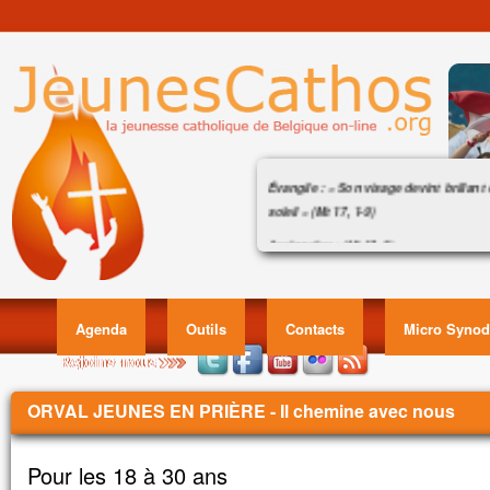
Évangile : « Son visage devint brillan
soleil » (Mt 17, 1-9)
Acclamation : (Mt 17, 5)
Évangile : « Son visage devint brillant co
Alléluia. Alléluia.
1
Celui-ci est mon Fils bien-aimé,
en qui je trouve ma joie :
Agenda
Outils
Contacts
Micro Synod
écoutez-le !
Alléluia.
Évangile de Jésus Christ selon saint Matt
Vous êtes ici
ORVAL JEUNES EN PRIÈRE - Il chemine avec nous
En ce temps-là,
Jésus prit avec lui Pierre, Jacques et Je
Pour les 18 à 30 ans
et il les emmena à l’écart, sur une haute 