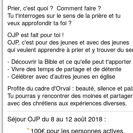
Il fut transfiguré devant eux ;
Prier, c'est quoi ? Comment faire ?
son visage devint brillant comme le soleil,
Tu t'interroges sur le sens de la prière et tu
et ses vêtements, blancs comme la lumièr
Voici que leur apparurent Moïse et Élie,
veux approfondir ta foi ?
qui s’entretenaient avec lui.
Pierre alors prit la parole et dit à Jésus :
OJP est fait pour toi !
« Seigneur, il est bon que nous soyons ici 
OJP, c'est pour des jeunes et avec des jeunes
Si tu le veux,
qui veulent apprendre à prier et y trouver du se
je vais dresser ici trois tentes,
une pour toi, une pour Moïse, et une pour 
- Découvrir la Bible et ce qu'elle peut t'apporter
Il parlait encore,
- Vivre des temps de partage et de détente
lorsqu’une nuée lumineuse les couvrit de
et voici que, de la nuée, une voix disait :
- Célébrer avec d’autres jeunes en église
« Celui-ci est mon Fils bien-aimé,
en qui je trouve ma joie :
Profite du cadre d'Orval : beauté, silence et p
écoutez-le ! »
Tu pourras y rencontrer des moines et partager
Quand ils entendirent cela, les disciples
avec des chrétiens aux expériences diverses.
contre terre
et furent saisis d’une grande crainte.
Jésus s’approcha, les toucha et leur dit :
Séjour OJP du 8 au 12 août 2018 :
« Relevez-vous et soyez sans crainte ! »
Levant les yeux,
100€ pour les personnes actives,
ils ne virent plus personne,