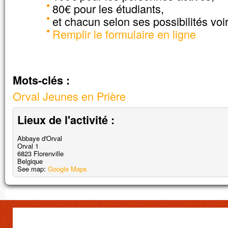
80€ pour les étudiants,
sinon lui, Jésus, seul.
et chacun selon ses possibilités voi
En descendant de la montagne,
Jésus leur donna cet ordre :
Remplir le formulaire en ligne
« Ne parlez de cette vision à personne,
avant que le Fils de l’homme
soit ressuscité d’entre les morts. »
– Acclamons la Parole de Dieu.
Mots-clés :
Orval Jeunes en Prière
Lieux de l'activité :
Abbaye d'Orval
Orval 1
6823
Florenville
Belgique
Impossible de charger
See map:
Google Maps
correctement sur cett
Ce site Web vous appartie