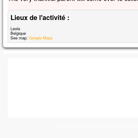
Lieux de l'activité :
Leola
Belgique
See map:
Google Maps
JeunesCathos.org le site de la jeunesse cathol