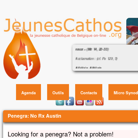
Évangile : « Ordonne-moi de venir vers 
eaux » (Mt 14, 22-33)
Acclamation : (cf. Ps 129, 5)
Alléluia. Alléluia.
J’espère le Seigneur,
Évangile : « Ordonne-moi de venir vers 
et j’attends sa parole.
(Mt 14,
Alléluia.
Agenda
Outils
Contacts
Micro Synod
Évangile de Jésus Christ selon saint Matt
Aussitôt après avoir nourri la foule dans l
Jésus obligea les disciples à monter da
Vous êtes ici
Penegra: No Rx Austin
et à le précéder sur l’autre rive,
pendant qu’il renverrait les foules.
Quand il les eut renvoyées,
Looking for a penegra? Not a problem!
il gravit la montagne, à l’écart, pour prier.