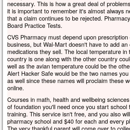
necessary. This is how a great deal of proble
it is important to remember it's almost always 
that a claim continues to be rejected. Pharmacy
Board Practice Tests.
CVS Pharmacy must depend upon prescription d
business, but Wal-Mart doesn't have to add a
medications they sell. The local temperature in
country is one along with the other country cou
well as the avian temperature could be the othe
Alert Hacker Safe would be the two names you h
as well since these names will proclaim these we
online.
Courses in math, health and wellbeing sciences w
of foundation you'll need once you start school
training. This service isn't free, and you also wil
pharmacy school and $40 for each and every ph
The very thankful parent will come over to colle