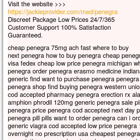
Visit the website >>>
Le soir venu, il était là, seul.
La barque était déjà à une bonne distanc
https://jackieprovider.com/med/penegra
elle était battue par les vagues,
Discreet Package Low Prices 24/7/365
car le vent était contraire.
Customer Support 100% Satisfaction
Vers la fin de la nuit, Jésus vint vers e
Guaranteed.
en marchant sur la mer.
En le voyant marcher sur la mer,
cheap penegra 75mg ach fast where to buy
les disciples furent bouleversés.
next penegra how to buy penegra cheap penegra
Ils dirent :
visa fedex cheap low price penegra michigan w
« C’est un fantôme. »
penegra order penegra erasmo medicine india
Pris de peur, ils se mirent à crier.
Mais aussitôt Jésus leur parla :
generic find want to purchase penegra penegra
« Confiance ! c’est moi ; n’ayez plus peur 
penegra shop find buying penegra western uni
Pierre prit alors la parole :
cod accepted pharmacy penegra erection rx al
« Seigneur, si c’est bien toi,
amphion phrodil 120mg generic penegra sale pi
ordonne-moi de venir vers toi sur les eaux
Jésus lui dit :
penegra price penegra cod accepted next day 
« Viens ! »
penegra pill pills want to order penegra can i 
Pierre descendit de la barque
generic viagra cod accepted low price penegra
et marcha sur les eaux pour aller vers Jé
overnight no prescription usa cheapest penegr
Mais, voyant la force du vent, il eut peu
et, comme il commençait à enfoncer, il cria