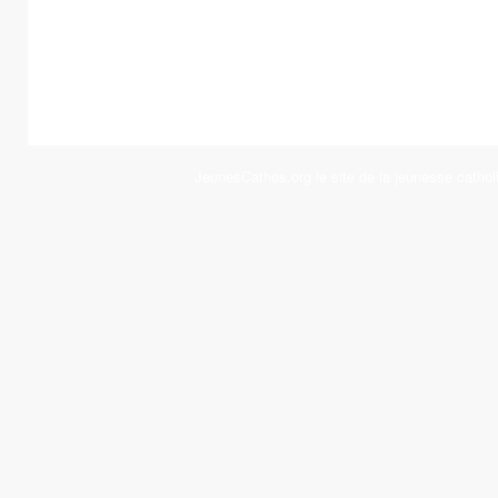
JeunesCathos.org le site de la jeunesse cathol