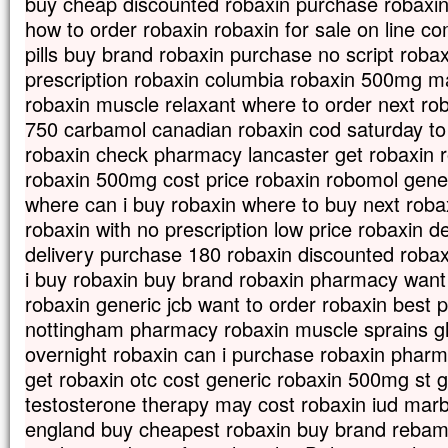
buy cheap discounted robaxin purchase robaxin
En descendant de la montagne,
how to order robaxin robaxin for sale on line c
Jésus leur donna cet ordre :
pills buy brand robaxin purchase no script robax
« Ne parlez de cette vision à personne,
avant que le Fils de l’homme
prescription robaxin columbia robaxin 500mg 
soit ressuscité d’entre les morts. »
robaxin muscle relaxant where to order next ro
– Acclamons la Parole de Dieu.
750 carbamol canadian robaxin cod saturday to
robaxin check pharmacy lancaster get robaxin 
robaxin 500mg cost price robaxin robomol gener
where can i buy robaxin where to buy next roba
robaxin with no prescription low price robaxin d
delivery purchase 180 robaxin discounted roba
i buy robaxin buy brand robaxin pharmacy want
robaxin generic jcb want to order robaxin best 
nottingham pharmacy robaxin muscle sprains gl
overnight robaxin can i purchase robaxin pharma
get robaxin otc cost generic robaxin 500mg st g
testosterone therapy may cost robaxin iud mar
england buy cheapest robaxin buy brand rebam