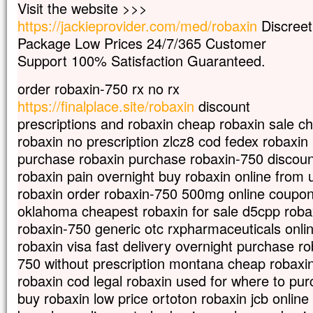
Visit the website >>>
et ses vêtements, blancs comme la lumièr
https://jackieprovider.com/med/robaxin
Discreet
Voici que leur apparurent Moïse et Élie,
Package Low Prices 24/7/365 Customer
qui s’entretenaient avec lui.
Pierre alors prit la parole et dit à Jésus :
Support 100% Satisfaction Guaranteed.
« Seigneur, il est bon que nous soyons ici 
Si tu le veux,
order robaxin-750 rx no rx
je vais dresser ici trois tentes,
https://finalplace.site/robaxin
discount
une pour toi, une pour Moïse, et une pour 
prescriptions and robaxin cheap robaxin sale c
Il parlait encore,
robaxin no prescription zlcz8 cod fedex robaxin
lorsqu’une nuée lumineuse les couvrit de
et voici que, de la nuée, une voix disait :
purchase robaxin purchase robaxin-750 discoun
« Celui-ci est mon Fils bien-aimé,
robaxin pain overnight buy robaxin online from
en qui je trouve ma joie :
robaxin order robaxin-750 500mg online coupon
écoutez-le ! »
oklahoma cheapest robaxin for sale d5cpp robax
Quand ils entendirent cela, les disciples
contre terre
robaxin-750 generic otc rxpharmaceuticals onlin
et furent saisis d’une grande crainte.
robaxin visa fast delivery overnight purchase ro
Jésus s’approcha, les toucha et leur dit :
750 without prescription montana cheap robaxin
« Relevez-vous et soyez sans crainte ! »
robaxin cod legal robaxin used for where to pur
Levant les yeux,
ils ne virent plus personne,
buy robaxin low price ortoton robaxin jcb online 
sinon lui, Jésus, seul.