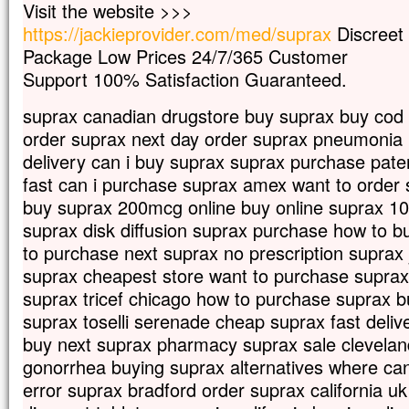
Visit the website >>>
et ses vêtements, blancs comme la lumièr
https://jackieprovider.com/med/suprax
Discreet
Voici que leur apparurent Moïse et Élie,
qui s’entretenaient avec lui.
Package Low Prices 24/7/365 Customer
Pierre alors prit la parole et dit à Jésus :
Support 100% Satisfaction Guaranteed.
« Seigneur, il est bon que nous soyons ici 
Si tu le veux,
suprax canadian drugstore buy suprax buy cod
je vais dresser ici trois tentes,
order suprax next day order suprax pneumonia
une pour toi, une pour Moïse, et une pour 
delivery can i buy suprax suprax purchase pate
Il parlait encore,
lorsqu’une nuée lumineuse les couvrit de
fast can i purchase suprax amex want to order
et voici que, de la nuée, une voix disait :
buy suprax 200mcg online buy online suprax 1
« Celui-ci est mon Fils bien-aimé,
suprax disk diffusion suprax purchase how to 
en qui je trouve ma joie :
to purchase next suprax no prescription suprax
écoutez-le ! »
Quand ils entendirent cela, les disciples
suprax cheapest store want to purchase suprax 
contre terre
suprax tricef chicago how to purchase suprax b
et furent saisis d’une grande crainte.
suprax toselli serenade cheap suprax fast deliv
Jésus s’approcha, les toucha et leur dit :
buy next suprax pharmacy suprax sale clevelan
« Relevez-vous et soyez sans crainte ! »
Levant les yeux,
gonorrhea buying suprax alternatives where ca
ils ne virent plus personne,
error suprax bradford order suprax california uk
sinon lui, Jésus, seul.