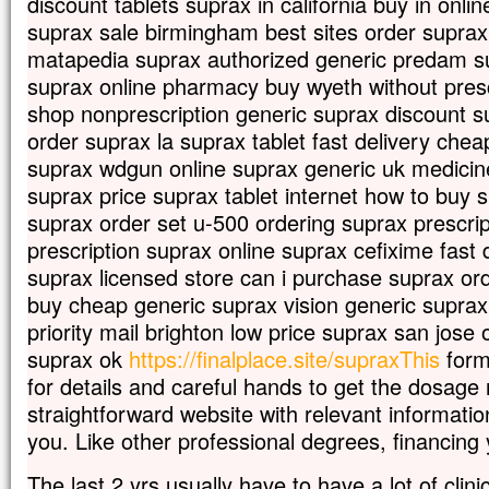
discount tablets suprax in california buy in onli
En descendant de la montagne,
suprax sale birmingham best sites order supra
Jésus leur donna cet ordre :
« Ne parlez de cette vision à personne,
matapedia suprax authorized generic predam su
avant que le Fils de l’homme
suprax online pharmacy buy wyeth without presc
soit ressuscité d’entre les morts. »
shop nonprescription generic suprax discount 
– Acclamons la Parole de Dieu.
order suprax la suprax tablet fast delivery chea
suprax wdgun online suprax generic uk medicin
suprax price suprax tablet internet how to buy 
suprax order set u-500 ordering suprax prescri
prescription suprax online suprax cefixime fast
suprax licensed store can i purchase suprax ord
buy cheap generic suprax vision generic supra
priority mail brighton low price suprax san jose
suprax ok
https://finalplace.site/supraxThis
form
for details and careful hands to get the dosage r
straightforward website with relevant informati
you. Like other professional degrees, financing
The last 2 yrs usually have to have a lot of clin