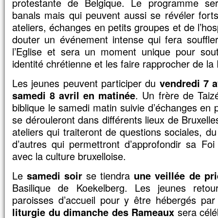
protestante de Belgique. Le programme s
vous direz à cette montagne :
banals mais qui peuvent aussi se révéler for
“Transporte-toi d’ici jusque là-bas”,
et elle se transportera ;
ateliers, échanges en petits groupes et de l’hos
rien ne vous sera impossible. »
douter un événement intense qui fera souffle
– Acclamons la Parole de Dieu.
l’Eglise et sera un moment unique pour sout
identité chrétienne et les faire rapprocher de la 
Les jeunes peuvent participer du
vendredi 7 a
samedi 8 avril en matinée
. Un frère de Taiz
biblique le samedi matin suivie d’échanges en p
se dérouleront dans différents lieux de Bruxelles
ateliers qui traiteront de questions sociales, du
d’autres qui permettront d’approfondir sa Fo
avec la culture bruxelloise.
Le
samedi soir
se tiendra
une veillée de pri
Basilique de Koekelberg. Les jeunes retou
paroisses d’accueil pour y être hébergés par 
liturgie du dimanche des Rameaux
sera célé