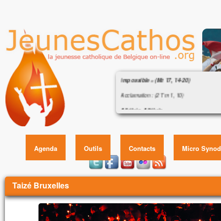
Évangile : « Si vous avez la foi, rien n
impossible » (Mt 17, 14-20)
Acclamation : (2 Tm 1, 10)
Alléluia. Alléluia.
Évangile : « Si vous avez la foi
Notre Sauveur, le Christ Jésus, a détruit l
impossible » (Mt 17,
il a fait resplendir la vie par l’Évangile.
Alléluia.
Agenda
Outils
Contacts
Micro Synod
Évangile de Jésus Christ selon saint Matt
En ce temps-là,
un homme s'approcha de Jésus,
Vous êtes ici
Taizé Bruxelles
et tombant à ses genoux,
il dit :
« Seigneur, prends pitié de mon fils.
Il est épileptique