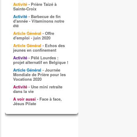
Activité
- Prière Taizé à
Sainte-Croix
Activité
- Barbecue de fin
d'année - Vitaminons notre
été
Article Général
- Offre
d'emploi - juin 2020
Article Général
- Echos des
jeunes en confinement
Activité
- Pélé Lourdes :
projet alternatif en Belgique !
Article Général
- Journée
Mondiale de Prière pour les
Vocations 2020
Activité
- Une mini retraite
dans la vie
A voir aussi
- Face à face,
Jésus Pilate