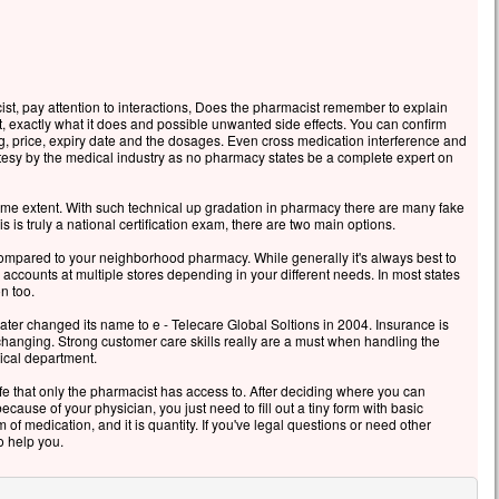
, pay attention to interactions, Does the pharmacist remember to explain
, exactly what it does and possible unwanted side effects. You can confirm
g, price, expiry date and the dosages. Even cross medication interference and
rtesy by the medical industry as no pharmacy states be a complete expert on
 some extent. With such technical up gradation in pharmacy there are many fake
 is truly a national certification exam, there are two main options.
mpared to your neighborhood pharmacy. While generally it's always best to
g accounts at multiple stores depending in your different needs. In most states
n too.
r changed its name to e - Telecare Global Soltions in 2004. Insurance is
y changing. Strong customer care skills really are a must when handling the
ical department.
afe that only the pharmacist has access to. After deciding where you can
ause of your physician, you just need to fill out a tiny form with basic
of medication, and it is quantity. If you've legal questions or need other
to help you.