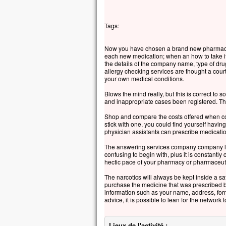
Tags:
Now you have chosen a brand new pharmacist
each new medication; when an how to take it
the details of the company name, type of dru
allergy checking services are thought a cou
your own medical conditions.
Blows the mind really, but this is correct to
and inappropriate cases been registered. This
Shop and compare the costs offered when co
stick with one, you could find yourself havin
physician assistants can prescribe medicatio
The answering services company company late
confusing to begin with, plus it is constantl
hectic pace of your pharmacy or pharmaceut
The narcotics will always be kept inside a s
purchase the medicine that was prescribed bec
information such as your name, address, form 
advice, it is possible to lean for the network 
Lieux de l'activité :