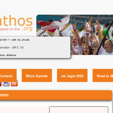
ngile : « Que pourra donner l’homme en échange
a vie ? » (Mt 16, 24-28)
amation : (Mt 5, 10)
luia. Alléluia.
eux ceux qui sont persécutés pour la justice,
ngile : « Que pourra donner l’homme en échange de sa
le royaume des Cieux est à eux !
vie ? » (Mt 16, 24-28) Item GUID:
luia.
Contacts
Micro Synode
Jai Jagat 2020
Road to J
gile de Jésus Christ selon saint Matthieu
e temps-là,
s disait à ses disciples :
Union
 quelqu’un veut marcher à ma suite,
l renonce à lui-même,
l prenne sa croix
u’il me suive.