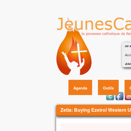
Éva
de s
Accl
Allé
Heur
Éva
car 
Allé
Agenda
Outils
Évan
En c
Jésu
Vous êtes ici
Zetia: Buying Ezetrol Western 
« Si
qu’i
qu’i
et q