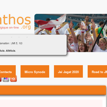
ngile : « Que pourra donner l’homme en échange
a vie ? » (Mt 16, 24-28)
amation : (Mt 5, 10)
luia. Alléluia.
eux ceux qui sont persécutés pour la justice,
ngile : « Que pourra donner l’homme en échange de sa
le royaume des Cieux est à eux !
vie ? » (Mt 16, 24-28) Item GUID:
luia.
gile de Jésus Christ selon saint Matthieu
Contacts
Micro Synode
Jai Jagat 2020
Road to J
e temps-là,
s disait à ses disciples :
 quelqu’un veut marcher à ma suite,
l renonce à lui-même,
l prenne sa croix
u’il me suive.