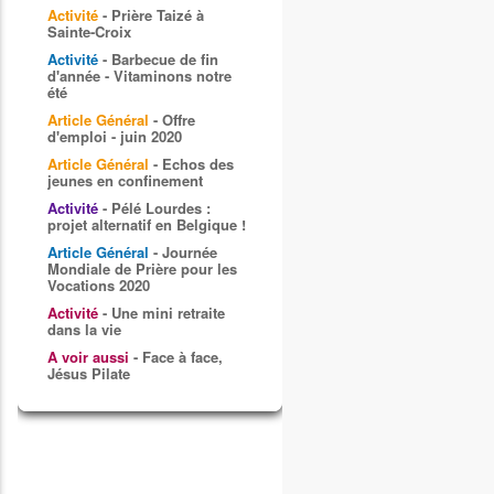
Activité
- Prière Taizé à
Sainte-Croix
Activité
- Barbecue de fin
d'année - Vitaminons notre
été
Article Général
- Offre
d'emploi - juin 2020
Article Général
- Echos des
jeunes en confinement
Activité
- Pélé Lourdes :
projet alternatif en Belgique !
Article Général
- Journée
Mondiale de Prière pour les
Vocations 2020
Activité
- Une mini retraite
dans la vie
A voir aussi
- Face à face,
Jésus Pilate