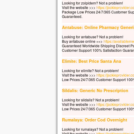
Car 
Looking for zolpidem? Not a problem!
la p
Visit the website >>>
https://jackieprovider
Package Low Prices 24/7/365 Customer Sup
mais
Guaranteed.
la t
Quel
Antabuse: Online Pharmacy Generi
à ga
si c
Looking for antabuse? Not a problem!
Buy antabuse online ==>
https://availablem
Et q
Guaranteed Worldwide Shipping Discreet P
Car
Customer Support 100% Satisfaction Guara
dans
alor
Elimite: Best Price Santa Ana
Amen
Looking for elimite? Not a problem!
Visit the website >>>
https://jackieprovider.
parm
Low Prices 24/7/365 Customer Support 100%
cert
avan
Sildalis: Generic No Prescription
veni
Looking for sildalis? Not a problem!
– A
Visit the website >>>
https://jackieprovider.
Low Prices 24/7/365 Customer Support 100%
Rumalaya: Order Cod Overnight
Looking for rumalaya? Not a problem!
Visit the website >>>
https://jackieprovider