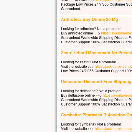
Package Low Prices 24/7/365 Customer Sup
Guaranteed.
Arthrotec: Buy Online 30 Mg
Looking for arthrotec? Not a problem!
Buy arthrotec online ==>
https://availableme
Guaranteed Worldwide Shipping Discreet P
Customer Support 100% Satisfaction Guara
Zestril: Hipril Mastercard No Prescr
Looking for zestril? Not a problem!
Visit the website >>>
https://jackieprovider.c
Low Prices 24/7/365 Customer Support 100%
Deltasone: Discount Free Shippin
Looking for deltasone? Not a problem!
Buy deltasone online ==>
https://availablem
Guaranteed Worldwide Shipping Discreet P
Customer Support 100% Satisfaction Guara
Cymbalta: Pharmacy Duloxetine On
Looking for cymbalta? Not a problem!
Visit the website >>>
https://jackieprovider