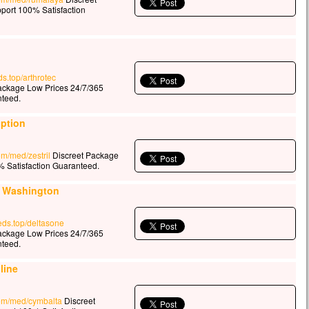
port 100% Satisfaction
ds.top/arthrotec
ackage Low Prices 24/7/365
nteed.
iption
om/med/zestril
Discreet Package
 Satisfaction Guaranteed.
g Washington
eds.top/deltasone
ackage Low Prices 24/7/365
nteed.
line
.com/med/cymbalta
Discreet