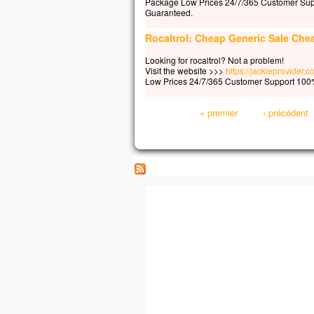
Package Low Prices 24/7/365 Customer Sup
Guaranteed.
Rocaltrol: Cheap Generic Sale Che
Looking for rocaltrol? Not a problem!
Visit the website >>>
https://jackieprovider.
Low Prices 24/7/365 Customer Support 100%
Pages
« premier
‹ précédent