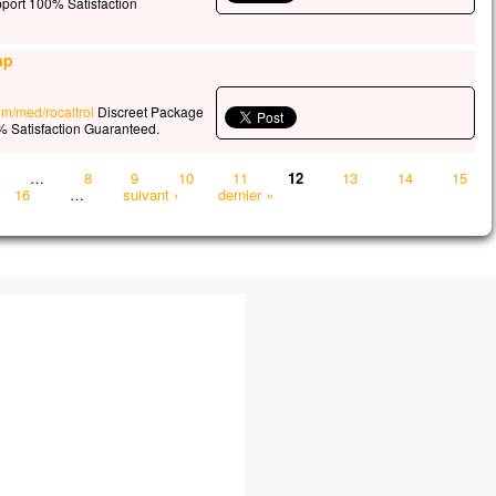
port 100% Satisfaction
ap
com/med/rocaltrol
Discreet Package
 Satisfaction Guaranteed.
…
8
9
10
11
12
13
14
15
16
…
suivant ›
dernier »