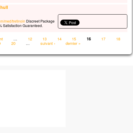
hull
com/med/tretinoin
Discreet Package
 Satisfaction Guaranteed.
nt
…
12
13
14
15
16
17
18
9
20
…
suivant ›
dernier »