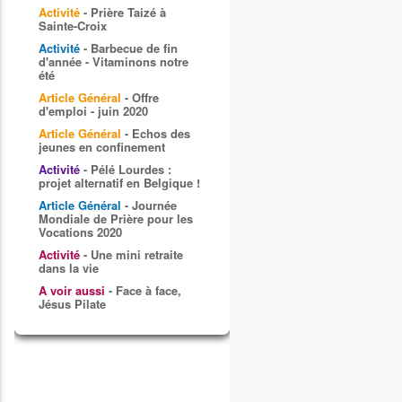
Activité
- Prière Taizé à
Sainte-Croix
Activité
- Barbecue de fin
d'année - Vitaminons notre
été
Article Général
- Offre
d'emploi - juin 2020
Article Général
- Echos des
jeunes en confinement
Activité
- Pélé Lourdes :
projet alternatif en Belgique !
Article Général
- Journée
Mondiale de Prière pour les
Vocations 2020
Activité
- Une mini retraite
dans la vie
A voir aussi
- Face à face,
Jésus Pilate