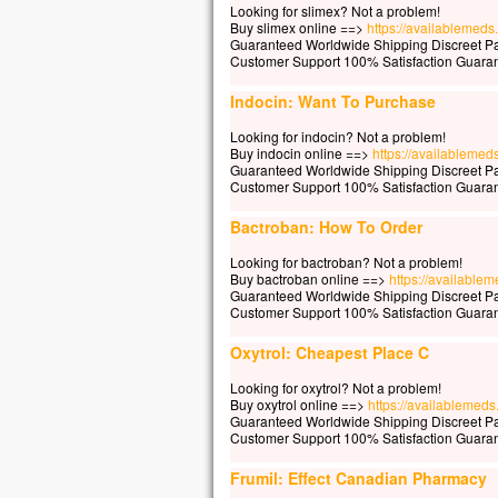
Looking for slimex? Not a problem!
« Re
Buy slimex online ==>
https://availablemeds
car 
Guaranteed Worldwide Shipping Discreet P
Customer Support 100% Satisfaction Guara
Jés
« Je
Indocin: Want To Purchase
qu’a
Mais
Looking for indocin? Not a problem!
Buy indocin online ==>
https://availablemed
« Se
Guaranteed Worldwide Shipping Discreet P
Il r
Customer Support 100% Satisfaction Guara
« Il
et d
Bactroban: How To Order
Elle
Looking for bactroban? Not a problem!
« Ou
Buy bactroban online ==>
https://available
mais
Guaranteed Worldwide Shipping Discreet P
qui 
Customer Support 100% Satisfaction Guara
Jés
Oxytrol: Cheapest Place C
« Fe
que 
Looking for oxytrol? Not a problem!
Et, 
Buy oxytrol online ==>
https://availablemeds.
Guaranteed Worldwide Shipping Discreet P
– A
Customer Support 100% Satisfaction Guara
Frumil: Effect Canadian Pharmacy