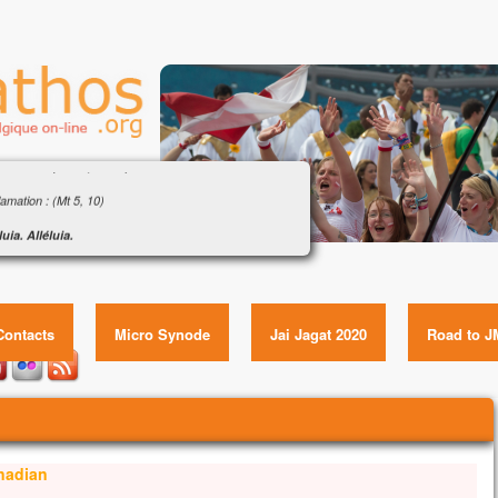
ngile : « Que pourra donner l’homme en échange
a vie ? » (Mt 16, 24-28)
amation : (Mt 5, 10)
luia. Alléluia.
eux ceux qui sont persécutés pour la justice,
ngile : « Que pourra donner l’homme en échange de sa
le royaume des Cieux est à eux !
vie ? » (Mt 16, 24-28) Item GUID:
luia.
gile de Jésus Christ selon saint Matthieu
Contacts
Micro Synode
Jai Jagat 2020
Road to J
e temps-là,
s disait à ses disciples :
 quelqu’un veut marcher à ma suite,
l renonce à lui-même,
l prenne sa croix
anadian
u’il me suive.