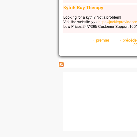
Kytril: Buy Therapy
Looking for a kytril? Not a problem!
Visit the website >>>
https://jackieprovider.c
Low Prices 24/7/365 Customer Support 100%
Pages
« premier
‹ précéde
2