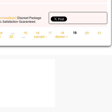
om/med/kytril
Discreet Package
 Satisfaction Guaranteed.
nt
…
15
16
17
18
19
20
21
2
23
…
suivant ›
dernier »