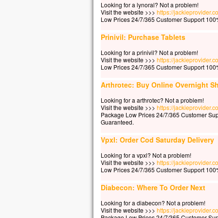
Car 
Looking for a lynoral? Not a problem!
la p
Visit the website >>>
https://jackieprovider.
Low Prices 24/7/365 Customer Support 100%
mais
la t
Prinivil: Purchase Tablets
Quel
à ga
Looking for a prinivil? Not a problem!
si c
Visit the website >>>
https://jackieprovider.c
Low Prices 24/7/365 Customer Support 100%
Et q
Car
Arthrotec: Buy Online Overnight S
dans
alor
Looking for a arthrotec? Not a problem!
Visit the website >>>
https://jackieprovider.
Amen
Package Low Prices 24/7/365 Customer Sup
Guaranteed.
parm
cert
Vpxl: Order Cod Saturday Delivery
avan
veni
Looking for a vpxl? Not a problem!
Visit the website >>>
https://jackieprovider.
– A
Low Prices 24/7/365 Customer Support 100%
Diabecon: Where To Order Next
Looking for a diabecon? Not a problem!
Visit the website >>>
https://jackieprovider
Package Low Prices 24/7/365 Customer Sup