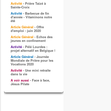
Activité
- Prière Taizé à
Sainte-Croix
Activité
- Barbecue de fin
d'année - Vitaminons notre
été
Article Général
- Offre
d'emploi - juin 2020
Article Général
- Echos des
jeunes en confinement
Activité
- Pélé Lourdes :
projet alternatif en Belgique !
Article Général
- Journée
Mondiale de Prière pour les
Vocations 2020
Activité
- Une mini retraite
dans la vie
A voir aussi
- Face à face,
Jésus Pilate