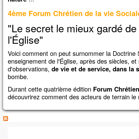
vous direz à cette montagne :
“Transporte-toi d’ici jusque là-bas”,
4ème Forum Chrétien de la vie Social
et elle se transportera ;
rien ne vous sera impossible. »
"Le secret le mieux gardé de
– Acclamons la Parole de Dieu.
l'Église"
Voici comment on peut surnommer la Doctrine So
enseignement de l'Église, après des siècles, e
d'observations,
de vie et de service, dans la 
bombe.
Durant cette quatrième édition
Forum Chrétien 
découvrirez comment des acteurs de terrain le 