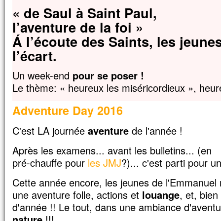
« de Saul à Saint Paul,
et il souffre beaucoup.
Souvent il tombe dans le feu
l’aventure de la foi »
et, souvent aussi, dans l’eau.
Á l’écoute des Saints, les jeune
Je l’ai amené à tes disciples,
mais ils n’ont pas pu le guérir. »
l’écart.
Prenant la parole, Jésus dit :
« Génération incroyante et dévoyée,
Un week-end
pour se poser !
combien de temps devrai-je rester avec 
Le thème: « heureux les miséricordieux », heur
Combien de temps devrai-je vous support
Amenez-le-moi. »
Adventure Day 2016
Jésus menaça le démon,
et il sortit de lui.
C'est LA journée
aventure
de l'année !
À l’heure même, l’enfant fut guéri.
Alors les disciples s’approchèrent de J
Après les examens... avant les bulletins... (en
et lui dirent en particulier :
« Pour quelle raison est-ce que nous,
pré-chauffe pour
les JMJ
?)... c'est parti pour u
nous n’avons pas réussi à l’expulser ? »
Jésus leur répond :
Cette année encore, les jeunes de l'Emmanue
« En raison de votre peu de foi.
une aventure folle, actions et
louange
, et, bien
Amen, je vous le dis :
d'année !! Le tout, dans une ambiance d'avent
si vous avez de la foi
nature
!!!
gros comme une graine de moutarde,