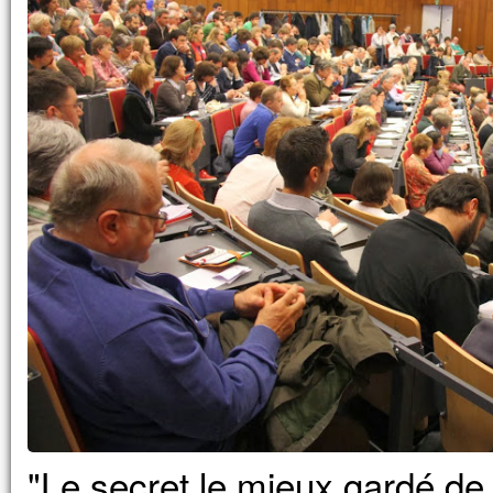
Car celui qui veut sauver sa vie
la perdra,
mais qui perd sa vie à cause de moi
la trouvera.
Quel avantage, en effet, un homme aura-
à gagner le monde entier,
si c’est au prix de sa vie ?
Et que pourra-t-il donner en échange de s
Car le Fils de l’homme va venir avec s
dans la gloire de son Père ;
alors il rendra à chacun selon sa conduite
Amen, je vous le dis :
parmi ceux qui sont ici,
certains ne connaîtront pas la mort
avant d’avoir vu le Fils de l’homme
venir dans son Règne. »
– Acclamons la Parole de Dieu.
"Le secret le mieux gardé de