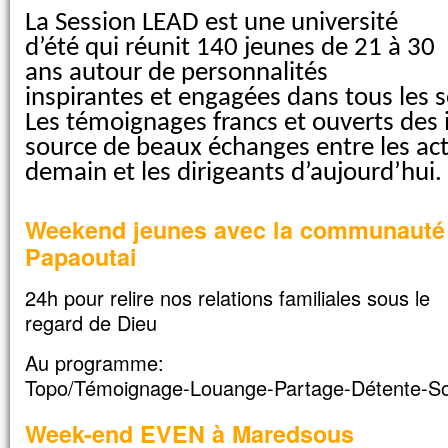
Souvent il tombe dans le feu
La Session LEAD est une université
et, souvent aussi, dans l’eau.
d’été qui réunit 140 jeunes de 21 à 30
Je l’ai amené à tes disciples,
ans autour de personnalités
mais ils n’ont pas pu le guérir. »
inspirantes et engagées dans tous les s
Prenant la parole, Jésus dit :
« Génération incroyante et dévoyée,
Les témoignages francs et ouverts des
combien de temps devrai-je rester avec 
source de beaux échanges entre les act
Combien de temps devrai-je vous support
demain et les dirigeants d’aujourd’hui.
Amenez-le-moi. »
Jésus menaça le démon,
et il sortit de lui.
Weekend jeunes avec la communauté
À l’heure même, l’enfant fut guéri.
Papaoutai
Alors les disciples s’approchèrent de J
et lui dirent en particulier :
24h pour relire nos relations familiales sous le
« Pour quelle raison est-ce que nous,
regard de Dieu
nous n’avons pas réussi à l’expulser ? »
Jésus leur répond :
Au programme:
« En raison de votre peu de foi.
Amen, je vous le dis :
Topo/Témoignage-Louange-Partage-Détente-So
si vous avez de la foi
gros comme une graine de moutarde,
Week-end EVEN à Maredsous
vous direz à cette montagne :