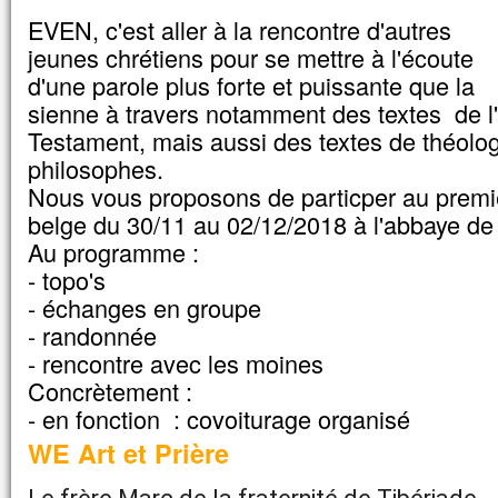
“Transporte-toi d’ici jusque là-bas”,
EVEN, c'est aller à la rencontre d'autres
et elle se transportera ;
jeunes chrétiens pour se mettre à l'écoute
rien ne vous sera impossible. »
d'une parole plus forte et puissante que la
– Acclamons la Parole de Dieu.
sienne à travers notamment des textes de 
Testament, mais aussi des textes de théologi
philosophes.
Nous vous proposons de particper au pre
belge du 30/11 au 02/12/2018 à l'abbaye d
Au programme :
- topo's
- échanges en groupe
- randonnée
- rencontre avec les moines
Concrètement :
- en fonction : covoiturage organisé
WE Art et Prière