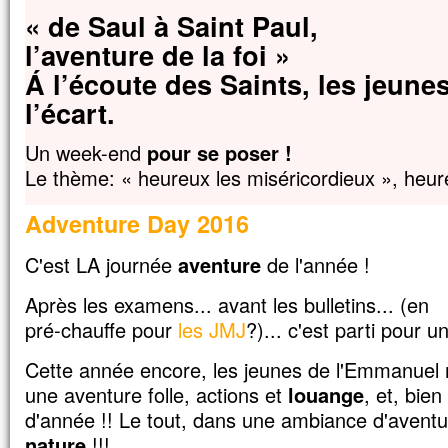
mais s’il meurt,
« de Saul à Saint Paul,
il porte beaucoup de fruit.
l’aventure de la foi »
Qui aime sa vie
la perd ;
Á l’écoute des Saints, les jeune
qui s’en détache en ce monde
l’écart.
la gardera pour la vie éternelle.
Si quelqu’un veut me servir,
Un week-end
pour se poser !
qu’il me suive ;
Le thème: « heureux les miséricordieux », heur
et là où moi je suis,
là aussi sera mon serviteur.
Si quelqu’un me sert,
Adventure Day 2016
mon Père l’honorera. »
C'est LA journée
aventure
de l'année !
– Acclamons la Parole de Dieu.
Après les examens... avant les bulletins... (en
pré-chauffe pour
les JMJ
?)... c'est parti pour u
Cette année encore, les jeunes de l'Emmanue
une aventure folle, actions et
louange
, et, bien
d'année !! Le tout, dans une ambiance d'avent
nature
!!!