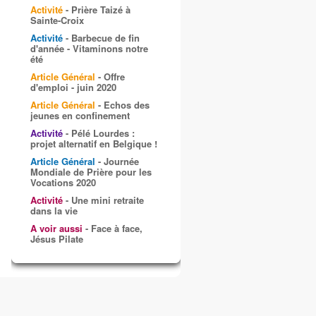
Activité
- Prière Taizé à
Sainte-Croix
Activité
- Barbecue de fin
d'année - Vitaminons notre
été
Article Général
- Offre
d'emploi - juin 2020
Article Général
- Echos des
jeunes en confinement
Activité
- Pélé Lourdes :
projet alternatif en Belgique !
Article Général
- Journée
Mondiale de Prière pour les
Vocations 2020
Activité
- Une mini retraite
dans la vie
A voir aussi
- Face à face,
Jésus Pilate