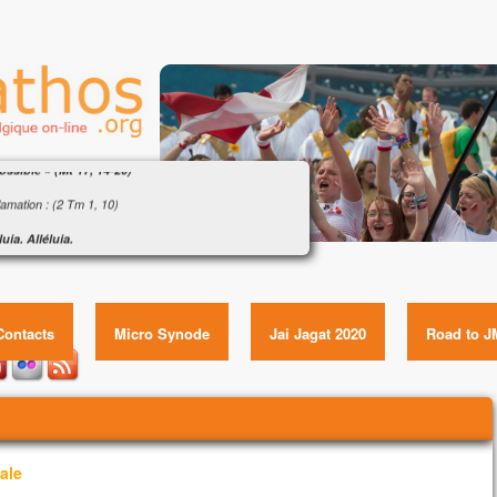
gile : « Si vous avez la foi, rien ne vous sera
ssible » (Mt 17, 14-20)
amation : (2 Tm 1, 10)
luia. Alléluia.
e Sauveur, le Christ Jésus, a détruit la mort ;
Évangile : « Si vous avez la foi, rien ne vous sera
fait resplendir la vie par l’Évangile.
impossible » (Mt 17, 14-20) Item GUID:
luia.
Contacts
Micro Synode
Jai Jagat 2020
Road to J
gile de Jésus Christ selon saint Matthieu
e temps-là,
homme s'approcha de Jésus,
ombant à ses genoux,
it :
igneur, prends pitié de mon fils.
ale
st épileptique