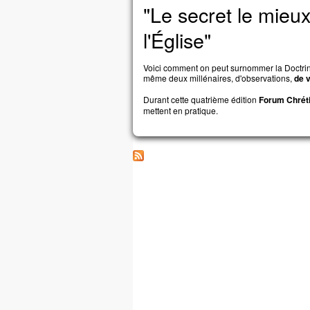
et i
"Le secret le mieu
Souv
l'Église"
et, 
Je l
mais
Voici comment on peut surnommer la Doctrine 
Pren
même deux millénaires, d'observations,
de v
« Gé
Durant cette quatrième édition
Forum Chréti
comb
mettent en pratique.
Comb
Ame
Jés
et il
À l’
Alor
et lu
« Po
nous
Jés
« En
Amen
si v
gro
vous