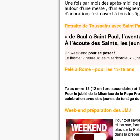
Car 
Une fois par mois des après-midi de 
la p
autour d'une messe , d'un enseignem
d'adoration,c'est ouvert à tous les âg
mais
la t
Retraite de Toussaint avec Saint P
Quel
à ga
« de Saul à Saint Paul, l’aventu
si c
Á l’écoute des Saints, les jeun
Et q
Car
Un week-end
pour se poser !
Le thème: « heureux les miséricordieux », h
dans
alor
Pélé à Rome - pour les 13-16 ans
Amen
parm
cert
Tu as entre 13 (12 en 1ere secondaire) et 
avan
Pour le jubilé de la Miséricorde le Pape F
célébration avec des jeunes de ton âge du
veni
– A
Week-end préparation des JMJ
Pour tout savoi
et ton sac, for
plus sur la Po
dans la prépar