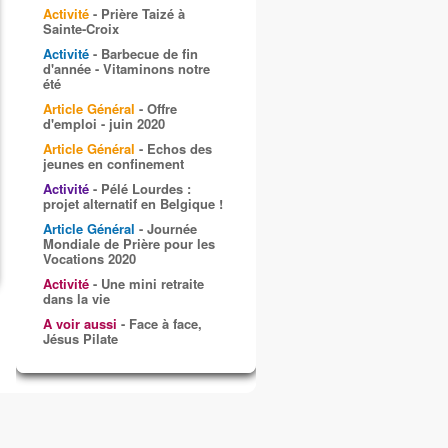
Activité
- Prière Taizé à
Sainte-Croix
Activité
- Barbecue de fin
d'année - Vitaminons notre
été
Article Général
- Offre
d'emploi - juin 2020
Article Général
- Echos des
jeunes en confinement
Activité
- Pélé Lourdes :
projet alternatif en Belgique !
Article Général
- Journée
Mondiale de Prière pour les
Vocations 2020
Activité
- Une mini retraite
dans la vie
A voir aussi
- Face à face,
Jésus Pilate