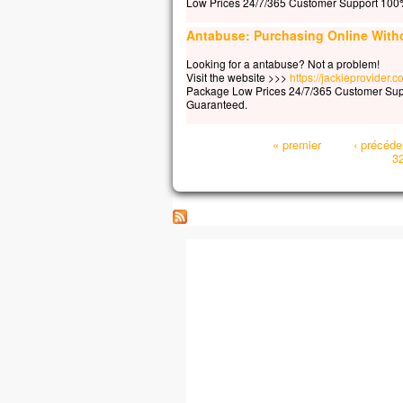
Low Prices 24/7/365 Customer Support 100%
Antabuse: Purchasing Online Witho
Looking for a antabuse? Not a problem!
Visit the website >>>
https://jackieprovider
Package Low Prices 24/7/365 Customer Sup
Guaranteed.
Pages
« premier
‹ précéde
3