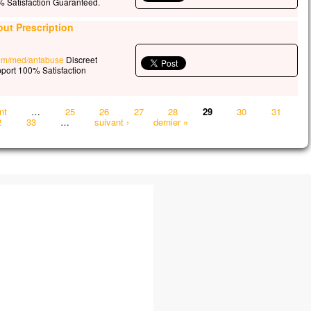
 Satisfaction Guaranteed.
ut Prescription
.com/med/antabuse
Discreet
port 100% Satisfaction
nt
…
25
26
27
28
29
30
31
2
33
…
suivant ›
dernier »