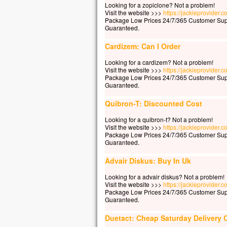
Looking for a zopiclone? Not a problem!
La b
Visit the website >>>
https://jackieprovider
Package Low Prices 24/7/365 Customer Sup
elle
Guaranteed.
car 
Cardizem: Can I Order
Vers
en m
Looking for a cardizem? Not a problem!
En 
Visit the website >>>
https://jackieprovider
les 
Package Low Prices 24/7/365 Customer Sup
Guaranteed.
Ils d
« C’
Quibron-T: Discounted Cost
Pris
Mais
Looking for a quibron-t? Not a problem!
Visit the website >>>
https://jackieprovider.
« Co
Package Low Prices 24/7/365 Customer Sup
Pier
Guaranteed.
« Se
ordo
Advair Diskus: Buy In Uk
Jésu
Looking for a advair diskus? Not a problem!
« Vi
Visit the website >>>
https://jackieprovider.
Pier
Package Low Prices 24/7/365 Customer Sup
et m
Guaranteed.
Mais
Duetact: Cheap Saturday Delivery 
et, 