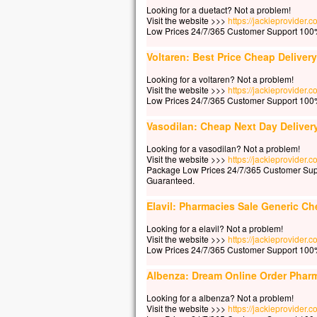
« Se
Looking for a duetact? Not a problem!
Auss
Visit the website >>>
https://jackieprovider.
Low Prices 24/7/365 Customer Support 100%
et lui
« Ho
Voltaren: Best Price Cheap Delivery
pour
Et q
Looking for a voltaren? Not a problem!
le v
Visit the website >>>
https://jackieprovider.
Low Prices 24/7/365 Customer Support 100%
Alor
se p
Vasodilan: Cheap Next Day Deliver
« Vr
Looking for a vasodilan? Not a problem!
– A
Visit the website >>>
https://jackieprovider
Package Low Prices 24/7/365 Customer Sup
Guaranteed.
Elavil: Pharmacies Sale Generic C
Looking for a elavil? Not a problem!
Visit the website >>>
https://jackieprovider.
Low Prices 24/7/365 Customer Support 100%
Albenza: Dream Online Order Phar
Looking for a albenza? Not a problem!
Visit the website >>>
https://jackieprovider