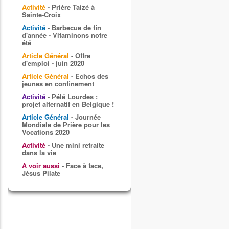
Activité
- Prière Taizé à
Sainte-Croix
Activité
- Barbecue de fin
d'année - Vitaminons notre
été
Article Général
- Offre
d'emploi - juin 2020
Article Général
- Echos des
jeunes en confinement
Activité
- Pélé Lourdes :
projet alternatif en Belgique !
Article Général
- Journée
Mondiale de Prière pour les
Vocations 2020
Activité
- Une mini retraite
dans la vie
A voir aussi
- Face à face,
Jésus Pilate