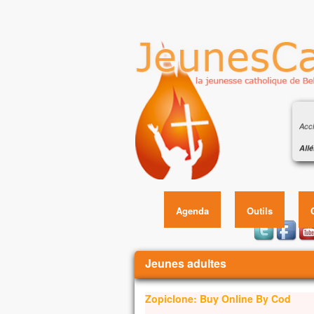
Évan
eaux
Accl
Allé
J’es
É
et j
Allé
Évan
Agenda
Outils
Auss
Jésu
Vous êtes ici
et à
Jeunes adultes
pend
Qua
Zopiclone: Buy Online By Cod
il g
Le so