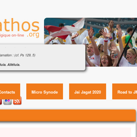
gile : « Ordonne-moi de venir vers toi sur les
 » (Mt 14, 22-33)
amation : (cf. Ps 129, 5)
luia. Alléluia.
père le Seigneur,
vangile : « Ordonne-moi de venir vers toi sur les eaux »
’attends sa parole.
(Mt 14, 22-33) Item GUID:
luia.
gile de Jésus Christ selon saint Matthieu
Contacts
Micro Synode
Jai Jagat 2020
Road to J
itôt après avoir nourri la foule dans le désert,
s obligea les disciples à monter dans la barque
 le précéder sur l’autre rive,
ant qu’il renverrait les foules.
nd il les eut renvoyées,
ravit la montagne, à l’écart, pour prier.
ir venu, il était là, seul.