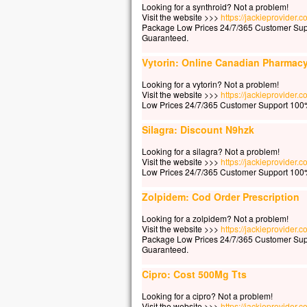
Looking for a synthroid? Not a problem!
La b
Visit the website >>>
https://jackieprovider.
elle
Package Low Prices 24/7/365 Customer Sup
Guaranteed.
car 
Vers
Vytorin: Online Canadian Pharmac
en m
Looking for a vytorin? Not a problem!
En 
Visit the website >>>
https://jackieprovider.
les 
Low Prices 24/7/365 Customer Support 100%
Ils d
Silagra: Discount N9hzk
« C’
Pris
Looking for a silagra? Not a problem!
Mais
Visit the website >>>
https://jackieprovider.
« Co
Low Prices 24/7/365 Customer Support 100%
Pier
Zolpidem: Cod Order Prescription
« Se
ordo
Looking for a zolpidem? Not a problem!
Jésu
Visit the website >>>
https://jackieprovider
Package Low Prices 24/7/365 Customer Sup
« Vi
Guaranteed.
Pier
et m
Cipro: Cost 500Mg Tts
Mais
et, 
Looking for a cipro? Not a problem!
Visit the website >>>
https://jackieprovider.