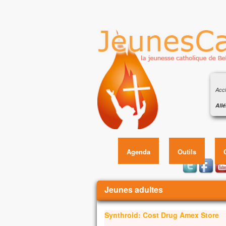
Évan
eaux
Accl
Allé
J’es
É
et j
Allé
Évan
Agenda
Outils
Auss
Jésu
Vous êtes ici
et à
Jeunes adultes
pend
Qua
Synthroid: Cost Drug Amex Store
il g
Le so