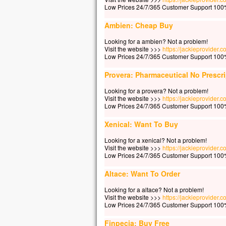
« Se
Low Prices 24/7/365 Customer Support 100%
Auss
et lui
Ambien: Cheap Buy
« Ho
pour
Looking for a ambien? Not a problem!
Visit the website >>>
https://jackieprovider
Et q
Low Prices 24/7/365 Customer Support 100%
le v
Alor
Provera: Pharmaceutical No Prescri
se p
Looking for a provera? Not a problem!
« Vr
Visit the website >>>
https://jackieprovider
Low Prices 24/7/365 Customer Support 100%
– A
Xenical: Want To Buy
Looking for a xenical? Not a problem!
Visit the website >>>
https://jackieprovider.
Low Prices 24/7/365 Customer Support 100%
Altace: Want To Order
Looking for a altace? Not a problem!
Visit the website >>>
https://jackieprovider.
Low Prices 24/7/365 Customer Support 100%
Finpecia: Buy Free