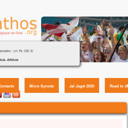
gile : « Ordonne-moi de venir vers toi sur les
 » (Mt 14, 22-33)
amation : (cf. Ps 129, 5)
luia. Alléluia.
père le Seigneur,
vangile : « Ordonne-moi de venir vers toi sur les eaux »
’attends sa parole.
(Mt 14, 22-33) Item GUID:
luia.
gile de Jésus Christ selon saint Matthieu
Contacts
Micro Synode
Jai Jagat 2020
Road to J
itôt après avoir nourri la foule dans le désert,
s obligea les disciples à monter dans la barque
 le précéder sur l’autre rive,
ant qu’il renverrait les foules.
nd il les eut renvoyées,
ravit la montagne, à l’écart, pour prier.
ir venu, il était là, seul.