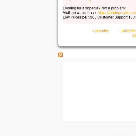
Looking for a finpecia? Not a problem!
Visit the website >>>
https://jackieprovider.
Low Prices 24/7/365 Customer Support 100%
Pages
« premier
‹ précéde
3
JeunesCathos.or