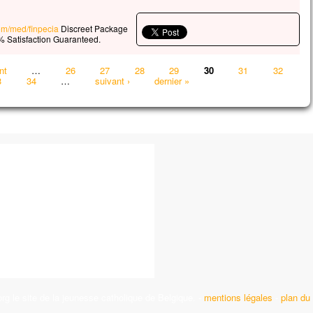
com/med/finpecia
Discreet Package
 Satisfaction Guaranteed.
nt
…
26
27
28
29
30
31
32
3
34
…
suivant ›
dernier »
g le site de la jeunesse catholique de Belgique. -
mentions légales
-
plan du 