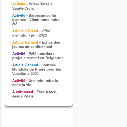
Activité
- Prière Taizé à
Sainte-Croix
Activité
- Barbecue de fin
d'année - Vitaminons notre
été
Article Général
- Offre
d'emploi - juin 2020
Article Général
- Echos des
jeunes en confinement
Activité
- Pélé Lourdes :
projet alternatif en Belgique !
Article Général
- Journée
Mondiale de Prière pour les
Vocations 2020
Activité
- Une mini retraite
dans la vie
A voir aussi
- Face à face,
Jésus Pilate