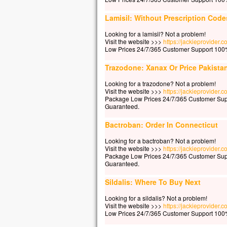
« Se
Auss
Lamisil: Without Prescription Code
et lui
« Ho
Looking for a lamisil? Not a problem!
Visit the website >>>
https://jackieprovider.
pour
Low Prices 24/7/365 Customer Support 100%
Et q
le v
Trazodone: Xanax Or Price Pakista
Alor
se p
Looking for a trazodone? Not a problem!
Visit the website >>>
https://jackieprovider
« Vr
Package Low Prices 24/7/365 Customer Sup
Guaranteed.
– A
Bactroban: Order In Connecticut
Looking for a bactroban? Not a problem!
Visit the website >>>
https://jackieprovider
Package Low Prices 24/7/365 Customer Sup
Guaranteed.
Sildalis: Where To Buy Next
Looking for a sildalis? Not a problem!
Visit the website >>>
https://jackieprovider.
Low Prices 24/7/365 Customer Support 100%