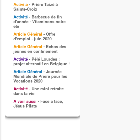
Activité
- Prière Taizé à
Sainte-Croix
Activité
- Barbecue de fin
d'année - Vitaminons notre
été
Article Général
- Offre
d'emploi - juin 2020
Article Général
- Echos des
jeunes en confinement
Activité
- Pélé Lourdes :
projet alternatif en Belgique !
Article Général
- Journée
Mondiale de Prière pour les
Vocations 2020
Activité
- Une mini retraite
dans la vie
A voir aussi
- Face à face,
Jésus Pilate