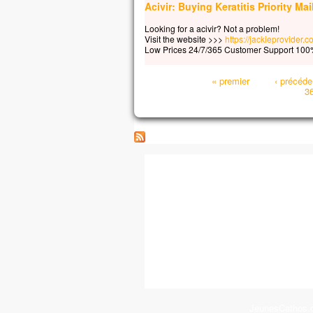
Acivir: Buying Keratitis Priority Mai
Looking for a acivir? Not a problem!
Visit the website >>>
https://jackieprovider.
Low Prices 24/7/365 Customer Support 100%
Pages
« premier
‹ précéde
3
JeunesCathos.or