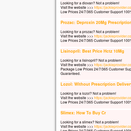
Looking for a diovan? Not a problem!
La b
Visit the website >>>
https://jackieprovider
Low Prices 24/7/365 Customer Support 100%
elle
car 
Prozac: Deproxin 20Mg Prescriptio
Vers
Looking for a prozac? Not a problem!
en m
Visit the website >>>
https://jackieprovider
En 
Low Prices 24/7/365 Customer Support 100%
les 
Ils d
Lisinopril: Best Price Hctz 10Mg
« C’
Looking for a lisinopril? Not a problem!
Pris
Visit the website >>>
https://jackieprovider.c
Mais
Package Low Prices 24/7/365 Customer Sup
Guaranteed.
« Co
Pier
Lozol: Without Prescription Deliver
« Se
ordo
Looking for a lozol? Not a problem!
Jésu
Visit the website >>>
https://jackieprovider.
Low Prices 24/7/365 Customer Support 100%
« Vi
Pier
Slimex: How To Buy Cr
et m
Mais
Looking for a slimex? Not a problem!
et, 
Visit the website >>>
https://jackieprovider.
Low Prices 24/7/365 Customer Support 100%