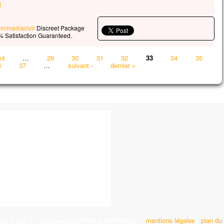
l
com/med/acivir
Discreet Package
 Satisfaction Guaranteed.
nt
…
29
30
31
32
33
34
35
6
37
…
suivant ›
dernier »
g le site de la jeunesse catholique de Belgique. -
mentions légales
-
plan du 