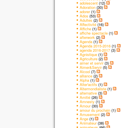
adolescent
(12)
Adoration
(30)
adorer
(1)
Ados
(53)
Adultes
(2)
Affectivité
(16)
Affiche
(1)
affiche spectacle
(1)
afterwork
(2)
Agenda
(1)
Agenda 2015-2016
(1)
agenda 2016-2017
(3)
Agnistique
(1)
Agriculture
(2)
aimer et servir
(3)
Aimer&Servir
(5)
Alcool
(7)
alliance
(2)
Alpha
(1)
Alter'actifs
(1)
Altermondialiste
(1)
alternative
(3)
Amitié
(26)
Amnesty
(1)
Amour
(30)
amour du prochain
(1)
Amusement
(2)
Ange
(1)
Animateur
(38)
animateurs
(66)