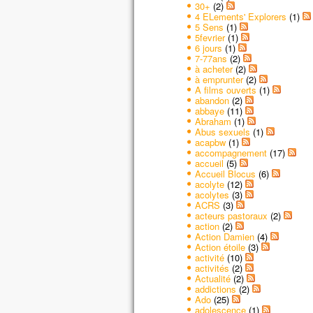
30+
(2)
4 ELements' Explorers
(1)
5 Sens
(1)
5fevrier
(1)
6 jours
(1)
7-77ans
(2)
à acheter
(2)
à emprunter
(2)
A films ouverts
(1)
abandon
(2)
abbaye
(11)
Abraham
(1)
Abus sexuels
(1)
acapbw
(1)
accompagnement
(17)
accueil
(5)
Accueil Blocus
(6)
acolyte
(12)
acolytes
(3)
ACRS
(3)
acteurs pastoraux
(2)
action
(2)
Action Damien
(4)
Action étoile
(3)
activité
(10)
activités
(2)
Actualité
(2)
addictions
(2)
Ado
(25)
adolescence
(1)