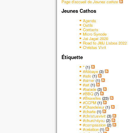
Page d'accueil de
Jeunes cathos
son 
Jeunes Cathos
et s
Voic
Agenda
qui 
Outils
Pier
Contacts
Micro Synode
« Se
Jai Jagat 2020
Si t
Road to JMJ Lisboa 2022
je v
Christus Vivit
une 
Étiquette
Il p
lors
"
(1)
et v
#Abbaye
(3)
#ado
(1)
« Ce
#aimer
(1)
en q
#art
(1)
écou
#balade
(3)
#BBQ
(7)
Quan
#Bruxelles
(23)
cont
#CCPM
(1)
et f
#Chandeleur
(1)
#charte
(1)
Jésu
#christusvivit
(3)
« Re
#church4you
(2)
Lev
#compassion
(2)
#création
(1)
ils 