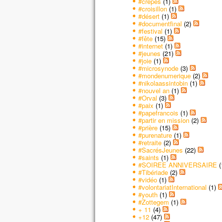
#crêpes
(1)
sino
#croisillon
(1)
En 
#désert
(1)
#documentfinal
(2)
Jésu
#festival
(1)
« Ne
#fête
(15)
avan
#internet
(1)
#jeunes
(21)
soit
#joie
(1)
#microsynode
(3)
– A
#mondenumerique
(2)
#nikolaassintobin
(1)
#nouvel an
(1)
#Orval
(3)
#paix
(1)
#papefrancois
(1)
#partir en mission
(2)
#prière
(15)
#purenature
(1)
#retraite
(2)
#SacrésJeunes
(22)
#saints
(1)
#SOIREE ANNIVERSAIRE
(
#Tibériade
(2)
#vidéo
(1)
#volontariatInternational
(1)
#youth
(1)
#Zottegem
(1)
+ 11
(4)
+12
(47)