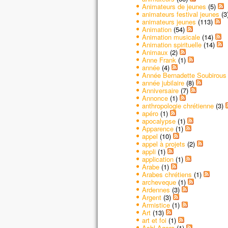
Animateurs de jeunes
(5)
animateurs festival jeunes
(3
animateurs jeunes
(113)
Animation
(54)
Animation musicale
(14)
Animation spirituelle
(14)
Animaux
(2)
Anne Frank
(1)
année
(4)
Année Bernadette Soubirous
année jubilaire
(8)
Anniversaire
(7)
Annonce
(1)
anthropologie chrétienne
(3)
apéro
(1)
apocalypse
(1)
Apparence
(1)
appel
(10)
appel à projets
(2)
appli
(1)
application
(1)
Arabe
(1)
Arabes chrétiens
(1)
archeveque
(1)
Ardennes
(3)
Argent
(3)
Armistice
(1)
Art
(13)
art et foi
(1)
Asbl Agora
(1)