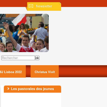
Newsletter
Rechercher
MJ Lisboa 2022
Christus Vivit
Les pastorales des jeunes