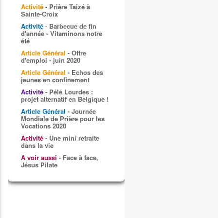
Activité
- Prière Taizé à
Sainte-Croix
Activité
- Barbecue de fin
d'année - Vitaminons notre
été
Article Général
- Offre
d'emploi - juin 2020
Article Général
- Echos des
jeunes en confinement
Activité
- Pélé Lourdes :
projet alternatif en Belgique !
Article Général
- Journée
Mondiale de Prière pour les
Vocations 2020
Activité
- Une mini retraite
dans la vie
A voir aussi
- Face à face,
Jésus Pilate